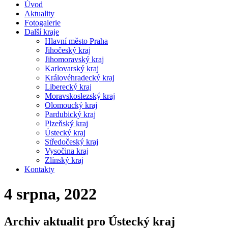
Úvod
Aktuality
Fotogalerie
Další kraje
Hlavní město Praha
Jihočeský kraj
Jihomoravský kraj
Karlovarský kraj
Královéhradecký kraj
Liberecký kraj
Moravskoslezský kraj
Olomoucký kraj
Pardubický kraj
Plzeňský kraj
Ústecký kraj
Středočeský kraj
Vysočina kraj
Zlínský kraj
Kontakty
4 srpna, 2022
Archiv aktualit pro Ústecký kraj