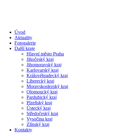
Úvod
Aktuality
Fotogalerie
Další kraje
Hlavní město Praha
Jihočeský kraj
Jihomoravský kraj
Karlovarský kraj
Královéhradecký kraj
Liberecký kraj
Moravskoslezský kraj
Olomoucký kraj
Pardubický kraj
Plzeňský kraj
Ústecký kraj
Středočeský kraj
Vysočina kraj
Zlínský kraj
Kontakty