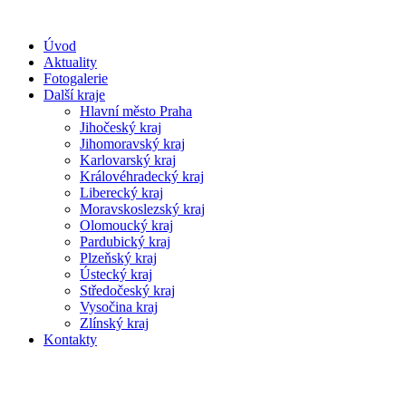
Úvod
Aktuality
Fotogalerie
Další kraje
Hlavní město Praha
Jihočeský kraj
Jihomoravský kraj
Karlovarský kraj
Královéhradecký kraj
Liberecký kraj
Moravskoslezský kraj
Olomoucký kraj
Pardubický kraj
Plzeňský kraj
Ústecký kraj
Středočeský kraj
Vysočina kraj
Zlínský kraj
Kontakty