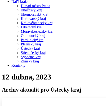
Další kraje
Hlavní město Praha
Jihočeský kraj
Jihomoravský kraj
Karlovarský kraj
Královéhradecký kraj
Liberecký kraj
Moravskoslezský kraj
Olomoucký kraj
Pardubický kraj
Plzeňský kraj
Ústecký kraj
Středočeský kraj
Vysočina kraj
Zlínský kraj
Kontakty
12 dubna, 2023
Archiv aktualit pro Ústecký kraj