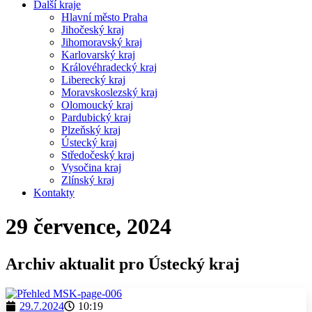
Další kraje
Hlavní město Praha
Jihočeský kraj
Jihomoravský kraj
Karlovarský kraj
Královéhradecký kraj
Liberecký kraj
Moravskoslezský kraj
Olomoucký kraj
Pardubický kraj
Plzeňský kraj
Ústecký kraj
Středočeský kraj
Vysočina kraj
Zlínský kraj
Kontakty
29 července, 2024
Archiv aktualit pro Ústecký kraj
29.7.2024
10:19