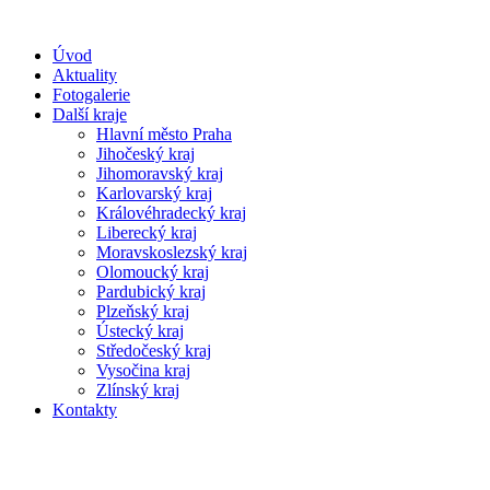
Úvod
Aktuality
Fotogalerie
Další kraje
Hlavní město Praha
Jihočeský kraj
Jihomoravský kraj
Karlovarský kraj
Královéhradecký kraj
Liberecký kraj
Moravskoslezský kraj
Olomoucký kraj
Pardubický kraj
Plzeňský kraj
Ústecký kraj
Středočeský kraj
Vysočina kraj
Zlínský kraj
Kontakty