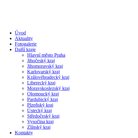
Úvod
Aktuality
Fotogalerie
Další kraje
Hlavní město Praha
Jihočeský kraj
Jihomoravský kraj
Karlovarský kraj
Královéhradecký kraj
Liberecký kraj
Moravskoslezský kraj
Olomoucký kraj
Pardubický kraj
Plzeňský kraj
Ústecký kraj
Středočeský kraj
Vysočina kraj
Zlínský kraj
Kontakty