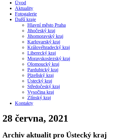
Úvod
Aktuality
Fotogalerie
Další kraje
Hlavní město Praha
Jihočeský kraj
Jihomoravský kraj
Karlovarský kraj
Královéhradecký kraj
Liberecký kraj
Moravskoslezský kraj
Olomoucký kraj
Pardubický kraj
Plzeňský kraj
Ústecký kraj
Středočeský kraj
Vysočina kraj
Zlínský kraj
Kontakty
28 června, 2021
Archiv aktualit pro Ústecký kraj