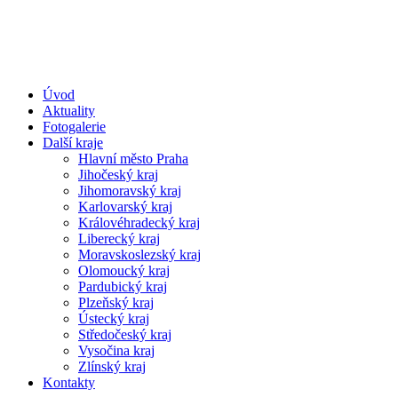
Úvod
Aktuality
Fotogalerie
Další kraje
Hlavní město Praha
Jihočeský kraj
Jihomoravský kraj
Karlovarský kraj
Královéhradecký kraj
Liberecký kraj
Moravskoslezský kraj
Olomoucký kraj
Pardubický kraj
Plzeňský kraj
Ústecký kraj
Středočeský kraj
Vysočina kraj
Zlínský kraj
Kontakty