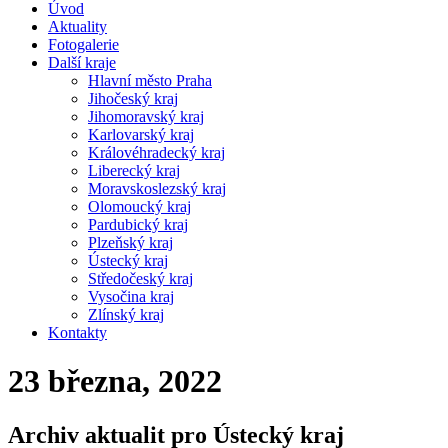
Úvod
Aktuality
Fotogalerie
Další kraje
Hlavní město Praha
Jihočeský kraj
Jihomoravský kraj
Karlovarský kraj
Královéhradecký kraj
Liberecký kraj
Moravskoslezský kraj
Olomoucký kraj
Pardubický kraj
Plzeňský kraj
Ústecký kraj
Středočeský kraj
Vysočina kraj
Zlínský kraj
Kontakty
23 března, 2022
Archiv aktualit pro Ústecký kraj