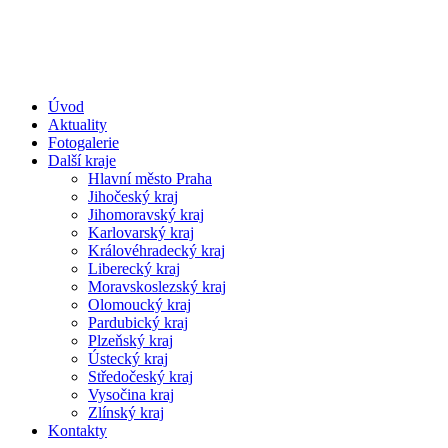
Úvod
Aktuality
Fotogalerie
Další kraje
Hlavní město Praha
Jihočeský kraj
Jihomoravský kraj
Karlovarský kraj
Královéhradecký kraj
Liberecký kraj
Moravskoslezský kraj
Olomoucký kraj
Pardubický kraj
Plzeňský kraj
Ústecký kraj
Středočeský kraj
Vysočina kraj
Zlínský kraj
Kontakty