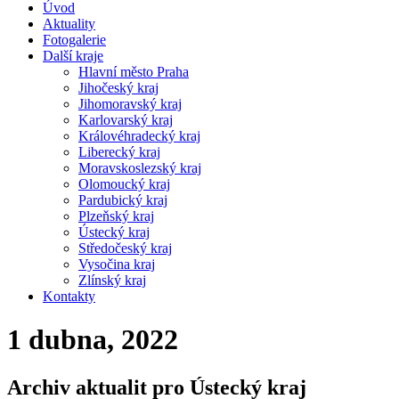
Úvod
Aktuality
Fotogalerie
Další kraje
Hlavní město Praha
Jihočeský kraj
Jihomoravský kraj
Karlovarský kraj
Královéhradecký kraj
Liberecký kraj
Moravskoslezský kraj
Olomoucký kraj
Pardubický kraj
Plzeňský kraj
Ústecký kraj
Středočeský kraj
Vysočina kraj
Zlínský kraj
Kontakty
1 dubna, 2022
Archiv aktualit pro Ústecký kraj