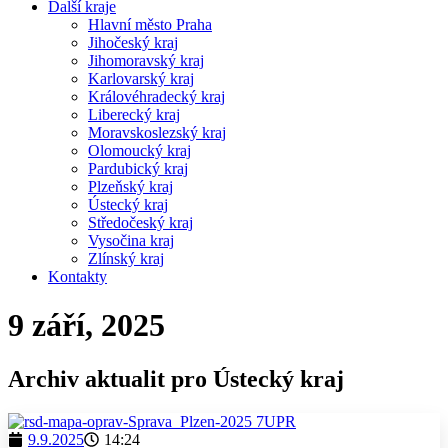
Další kraje
Hlavní město Praha
Jihočeský kraj
Jihomoravský kraj
Karlovarský kraj
Královéhradecký kraj
Liberecký kraj
Moravskoslezský kraj
Olomoucký kraj
Pardubický kraj
Plzeňský kraj
Ústecký kraj
Středočeský kraj
Vysočina kraj
Zlínský kraj
Kontakty
9 září, 2025
Archiv aktualit pro Ústecký kraj
9.9.2025
14:24