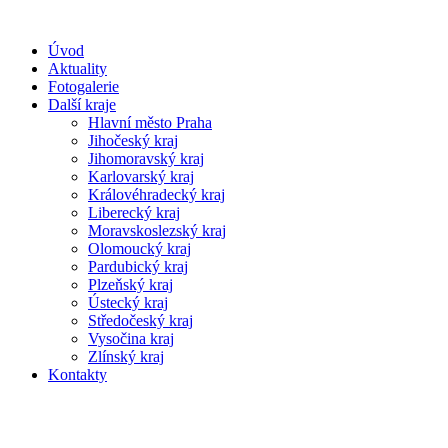
Úvod
Aktuality
Fotogalerie
Další kraje
Hlavní město Praha
Jihočeský kraj
Jihomoravský kraj
Karlovarský kraj
Královéhradecký kraj
Liberecký kraj
Moravskoslezský kraj
Olomoucký kraj
Pardubický kraj
Plzeňský kraj
Ústecký kraj
Středočeský kraj
Vysočina kraj
Zlínský kraj
Kontakty