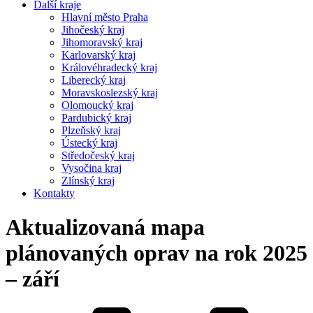
Další kraje
Hlavní město Praha
Jihočeský kraj
Jihomoravský kraj
Karlovarský kraj
Královéhradecký kraj
Liberecký kraj
Moravskoslezský kraj
Olomoucký kraj
Pardubický kraj
Plzeňský kraj
Ústecký kraj
Středočeský kraj
Vysočina kraj
Zlínský kraj
Kontakty
Aktualizovaná mapa
plánovaných oprav na rok 2025
– září