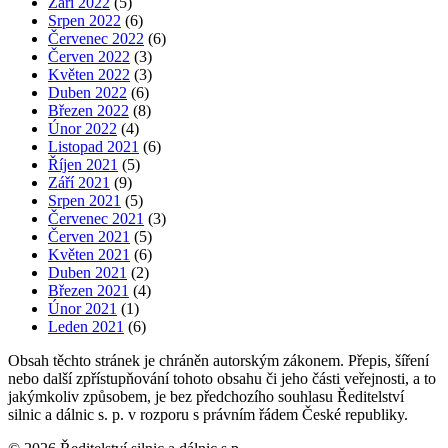
Září 2022
(5)
Srpen 2022
(6)
Červenec 2022
(6)
Červen 2022
(3)
Květen 2022
(3)
Duben 2022
(6)
Březen 2022
(8)
Únor 2022
(4)
Listopad 2021
(6)
Říjen 2021
(5)
Září 2021
(9)
Srpen 2021
(5)
Červenec 2021
(3)
Červen 2021
(5)
Květen 2021
(6)
Duben 2021
(2)
Březen 2021
(4)
Únor 2021
(1)
Leden 2021
(6)
Obsah těchto stránek je chráněn autorským zákonem. Přepis, šíření
nebo další zpřístupňování tohoto obsahu či jeho části veřejnosti, a to
jakýmkoliv způsobem, je bez předchozího souhlasu Ředitelství
silnic a dálnic s. p. v rozporu s právním řádem České republiky.