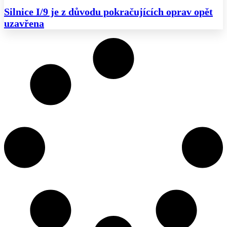
Silnice I/9 je z důvodu pokračujících oprav opět
uzavřena