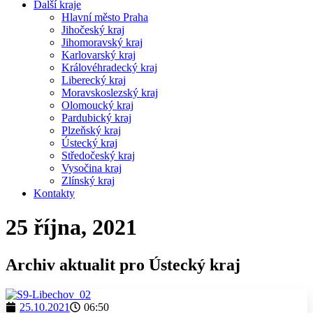
Další kraje
Hlavní město Praha
Jihočeský kraj
Jihomoravský kraj
Karlovarský kraj
Královéhradecký kraj
Liberecký kraj
Moravskoslezský kraj
Olomoucký kraj
Pardubický kraj
Plzeňský kraj
Ústecký kraj
Středočeský kraj
Vysočina kraj
Zlínský kraj
Kontakty
25 října, 2021
Archiv aktualit pro Ústecký kraj
25.10.2021
06:50