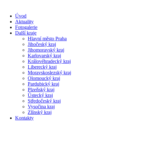
Úvod
Aktuality
Fotogalerie
Další kraje
Hlavní město Praha
Jihočeský kraj
Jihomoravský kraj
Karlovarský kraj
Královéhradecký kraj
Liberecký kraj
Moravskoslezský kraj
Olomoucký kraj
Pardubický kraj
Plzeňský kraj
Ústecký kraj
Středočeský kraj
Vysočina kraj
Zlínský kraj
Kontakty