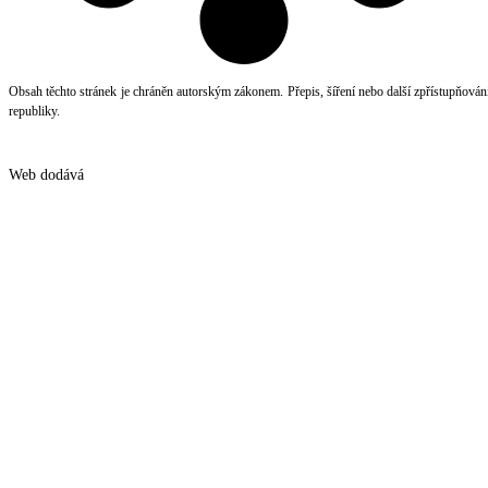
Obsah těchto stránek je chráněn autorským zákonem. Přepis, šíření nebo další zpřístupňování 
republiky.
©
2026
Ředitelství silnic a dálnic s.p.
Web dodává
RoadMedia