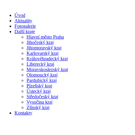
Úvod
Aktuality
Fotogalerie
Další kraje
Hlavní město Praha
Jihočeský kraj
Jihomoravský kraj
Karlovarský kraj
Královéhradecký kraj
Liberecký kraj
Moravskoslezský kraj
Olomoucký kraj
Pardubický kraj
Plzeňský kraj
Ústecký kraj
Středočeský kraj
Vysočina kraj
Zlínský kraj
Kontakty