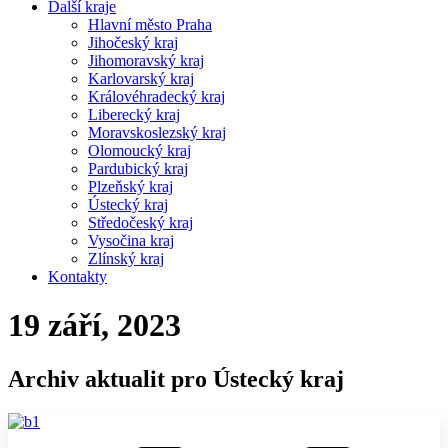
Další kraje
Hlavní město Praha
Jihočeský kraj
Jihomoravský kraj
Karlovarský kraj
Královéhradecký kraj
Liberecký kraj
Moravskoslezský kraj
Olomoucký kraj
Pardubický kraj
Plzeňský kraj
Ústecký kraj
Středočeský kraj
Vysočina kraj
Zlínský kraj
Kontakty
19 září, 2023
Archiv aktualit pro Ústecký kraj