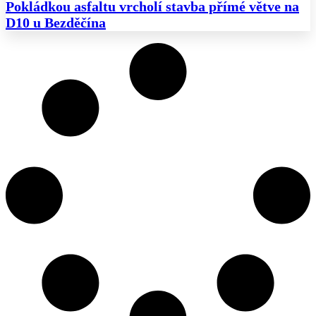
Pokládkou asfaltu vrcholí stavba přímé větve na
D10 u Bezděčína