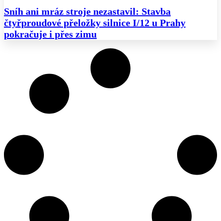
Sníh ani mráz stroje nezastavil: Stavba
čtyřproudové přeložky silnice I/12 u Prahy
pokračuje i přes zimu