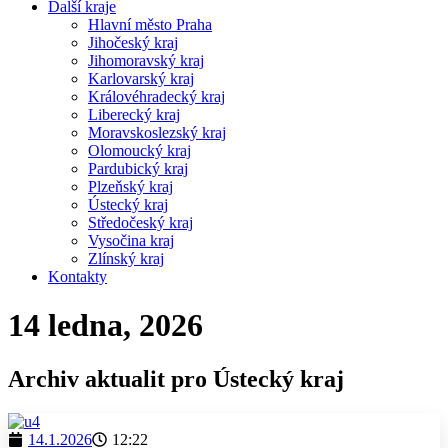
Další kraje
Hlavní město Praha
Jihočeský kraj
Jihomoravský kraj
Karlovarský kraj
Královéhradecký kraj
Liberecký kraj
Moravskoslezský kraj
Olomoucký kraj
Pardubický kraj
Plzeňský kraj
Ústecký kraj
Středočeský kraj
Vysočina kraj
Zlínský kraj
Kontakty
14 ledna, 2026
Archiv aktualit pro Ústecký kraj
14.1.2026
12:22