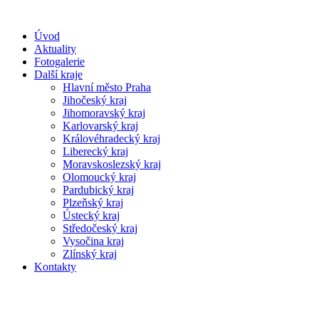
Úvod
Aktuality
Fotogalerie
Další kraje
Hlavní město Praha
Jihočeský kraj
Jihomoravský kraj
Karlovarský kraj
Královéhradecký kraj
Liberecký kraj
Moravskoslezský kraj
Olomoucký kraj
Pardubický kraj
Plzeňský kraj
Ústecký kraj
Středočeský kraj
Vysočina kraj
Zlínský kraj
Kontakty