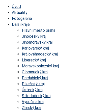
Úvod
Aktuality
Fotogalerie
Další kraje
Hlavní město praha
Jihočeský kraj
Jihomoravský kraj
Karlovarský kraj
Královéhradecký kraj
Liberecký kraj
Moravskoslezský kraj
Olomoucký kraj
Pardubický kraj
Plzeňský kraj
Ústecký kraj
Středočeský kraj
Vysočina kraj
Zlínský kraj