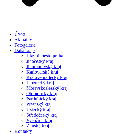
Úvod
Aktuality
Fotogalerie
Další kraje
Hlavní město praha
Jihočeský kraj
Jihomoravský kraj
Karlovarský kraj
Královéhradecký kraj
Liberecký kraj
Moravskoslezský kraj
Olomoucký kraj
Pardubický kraj
Plzeňský kraj
Ústecký kraj
Středočeský kraj
Vysočina kraj
Zlínský kraj
Kontakty