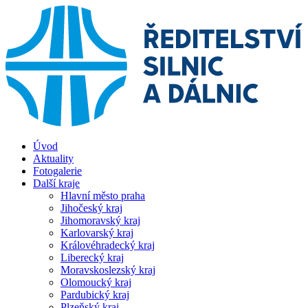
Úvod
Aktuality
Fotogalerie
Další kraje
Hlavní město praha
Jihočeský kraj
Jihomoravský kraj
Karlovarský kraj
Královéhradecký kraj
Liberecký kraj
Moravskoslezský kraj
Olomoucký kraj
Pardubický kraj
Plzeňský kraj