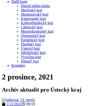
Další kraje
Hlavní město praha
Jihočeský kraj
Jihomoravský kraj
Karlovarský kraj
Královéhradecký kraj
Liberecký kraj
Moravskoslezský kraj
Olomoucký kraj
Pardubický kraj
Plzeňský kraj
Ústecký kraj
Středočeský kraj
Vysočina kraj
Zlínský kraj
Kontakty
2 prosince, 2021
Archiv aktualit pro Ústecký kraj
2.12.2021
09:19