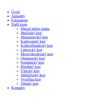
Úvod
Aktuality
Fotogalerie
Další kraje
Hlavní město praha
Jihočeský kraj
Jihomoravský kraj
Karlovarský kraj
Královéhradecký kraj
Liberecký kraj
Moravskoslezský kraj
Olomoucký kraj
Pardubický kraj
Plzeňský kraj
Ústecký kraj
Středočeský kraj
Vysočina kraj
Zlínský kraj
Kontakty