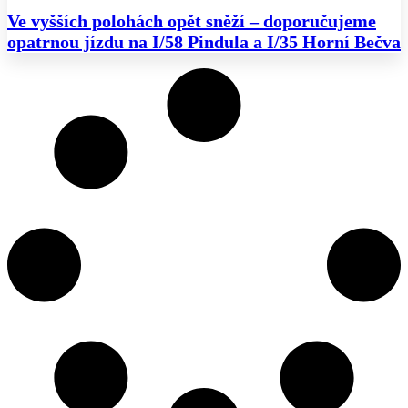
Ve vyšších polohách opět sněží – doporučujeme
opatrnou jízdu na I/58 Pindula a I/35 Horní Bečva