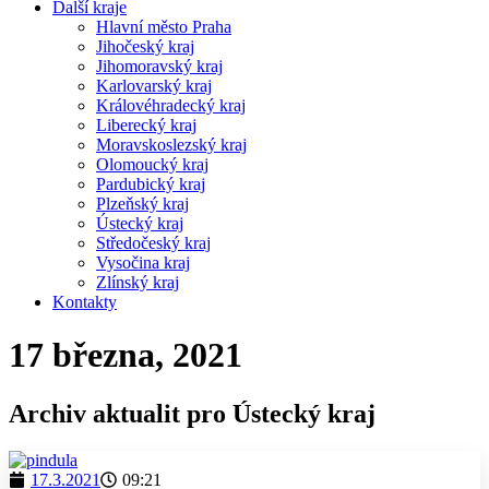
Další kraje
Hlavní město Praha
Jihočeský kraj
Jihomoravský kraj
Karlovarský kraj
Královéhradecký kraj
Liberecký kraj
Moravskoslezský kraj
Olomoucký kraj
Pardubický kraj
Plzeňský kraj
Ústecký kraj
Středočeský kraj
Vysočina kraj
Zlínský kraj
Kontakty
17 března, 2021
Archiv aktualit pro Ústecký kraj
17.3.2021
09:21