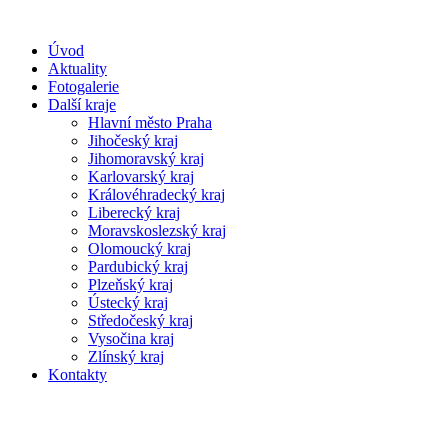
Úvod
Aktuality
Fotogalerie
Další kraje
Hlavní město Praha
Jihočeský kraj
Jihomoravský kraj
Karlovarský kraj
Královéhradecký kraj
Liberecký kraj
Moravskoslezský kraj
Olomoucký kraj
Pardubický kraj
Plzeňský kraj
Ústecký kraj
Středočeský kraj
Vysočina kraj
Zlínský kraj
Kontakty