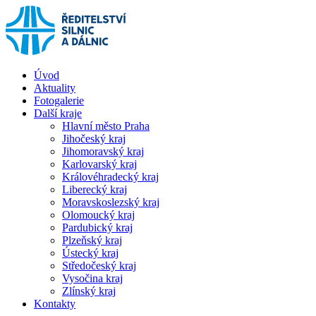
Úvod
Aktuality
Fotogalerie
Další kraje
Hlavní město Praha
Jihočeský kraj
Jihomoravský kraj
Karlovarský kraj
Královéhradecký kraj
Liberecký kraj
Moravskoslezský kraj
Olomoucký kraj
Pardubický kraj
Plzeňský kraj
Ústecký kraj
Středočeský kraj
Vysočina kraj
Zlínský kraj
Kontakty