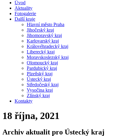
Úvod
Aktuality
Fotogalerie
Další kraje
Hlavní město Praha
Jihočeský kraj
Jihomoravský kraj
Karlovarský kraj
Královéhradecký kraj
Liberecký kraj
Moravskoslezský kraj
Olomoucký kraj
Pardubický kraj
Plzeňský kraj
Ústecký kraj
Středočeský kraj
Vysočina kraj
Zlínský kraj
Kontakty
18 října, 2021
Archiv aktualit pro Ústecký kraj