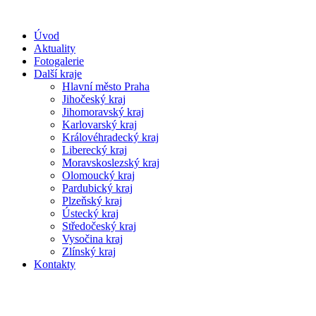
Úvod
Aktuality
Fotogalerie
Další kraje
Hlavní město Praha
Jihočeský kraj
Jihomoravský kraj
Karlovarský kraj
Královéhradecký kraj
Liberecký kraj
Moravskoslezský kraj
Olomoucký kraj
Pardubický kraj
Plzeňský kraj
Ústecký kraj
Středočeský kraj
Vysočina kraj
Zlínský kraj
Kontakty