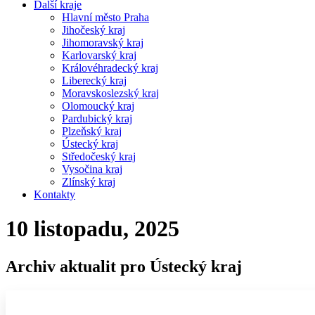
Další kraje
Hlavní město Praha
Jihočeský kraj
Jihomoravský kraj
Karlovarský kraj
Královéhradecký kraj
Liberecký kraj
Moravskoslezský kraj
Olomoucký kraj
Pardubický kraj
Plzeňský kraj
Ústecký kraj
Středočeský kraj
Vysočina kraj
Zlínský kraj
Kontakty
10 listopadu, 2025
Archiv aktualit pro Ústecký kraj