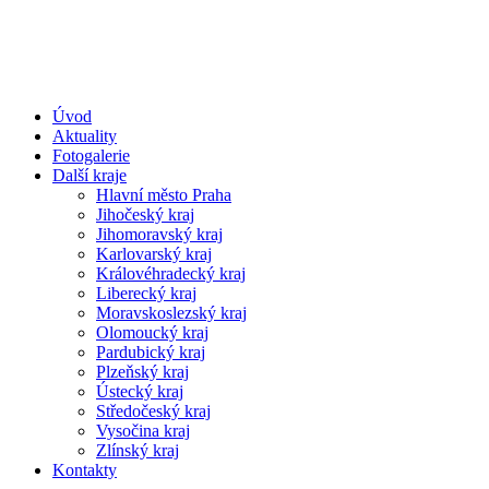
Úvod
Aktuality
Fotogalerie
Další kraje
Hlavní město Praha
Jihočeský kraj
Jihomoravský kraj
Karlovarský kraj
Královéhradecký kraj
Liberecký kraj
Moravskoslezský kraj
Olomoucký kraj
Pardubický kraj
Plzeňský kraj
Ústecký kraj
Středočeský kraj
Vysočina kraj
Zlínský kraj
Kontakty