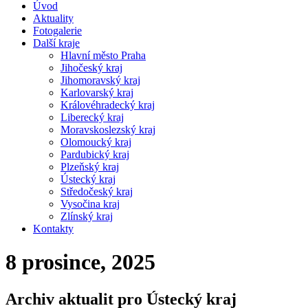
Úvod
Aktuality
Fotogalerie
Další kraje
Hlavní město Praha
Jihočeský kraj
Jihomoravský kraj
Karlovarský kraj
Královéhradecký kraj
Liberecký kraj
Moravskoslezský kraj
Olomoucký kraj
Pardubický kraj
Plzeňský kraj
Ústecký kraj
Středočeský kraj
Vysočina kraj
Zlínský kraj
Kontakty
8 prosince, 2025
Archiv aktualit pro Ústecký kraj