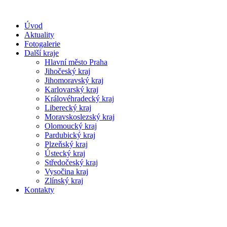
Úvod
Aktuality
Fotogalerie
Další kraje
Hlavní město Praha
Jihočeský kraj
Jihomoravský kraj
Karlovarský kraj
Královéhradecký kraj
Liberecký kraj
Moravskoslezský kraj
Olomoucký kraj
Pardubický kraj
Plzeňský kraj
Ústecký kraj
Středočeský kraj
Vysočina kraj
Zlínský kraj
Kontakty