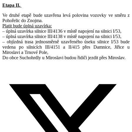
Etapa II.
Ve druhé etapě bude uzavřena levá polovina vozovky ve směru z
Pohořelic do Znojma.
Platit bude úplná uzavírka:
– úplná uzavírka silnice III/4136 v místě napojení na silnici I/53,
– úplná uzavírka silnice III/4138 v místě napojení na silnici I/53,
– objízdná trasa jednosměrně uzavřeného úseku silnice I/53 bude
vedena po silnicích III/4151 a II/415 přes Damnice, Jiřice u
Miroslavi a Trnové Pole,
Do obce Suchohrdly u Miroslavi budou řidiči jezdit přes Miroslav.