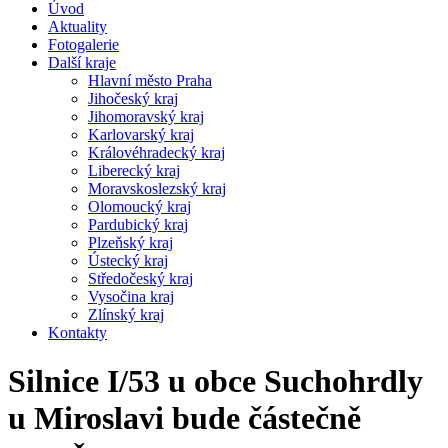
Úvod
Aktuality
Fotogalerie
Další kraje
Hlavní město Praha
Jihočeský kraj
Jihomoravský kraj
Karlovarský kraj
Královéhradecký kraj
Liberecký kraj
Moravskoslezský kraj
Olomoucký kraj
Pardubický kraj
Plzeňský kraj
Ústecký kraj
Středočeský kraj
Vysočina kraj
Zlínský kraj
Kontakty
Silnice I/53 u obce Suchohrdly
u Miroslavi bude částečně