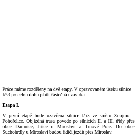
Práce máme rozděleny na dvě etapy. V opravovaném úseku silnice
I/53 po celou dobu platit částečná uzavírka.
Etapa I.
V první etapě bude uzavřena silnice I/53 ve směru Znojmo –
Pohořelice. Objízdná trasa povede po silnicích II. a III. třídy přes
obce Damnice, Jiřice u Miroslavi a Trnové Pole. Do obce
Suchohrdly u Miroslavi budou řidiči jezdit přes Miroslav.