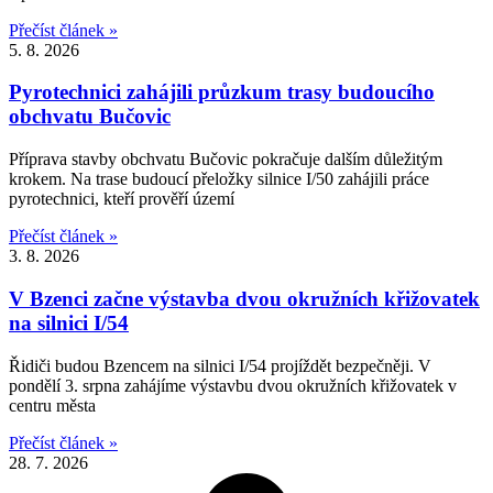
Přečíst článek »
5. 8. 2026
Pyrotechnici zahájili průzkum trasy budoucího
obchvatu Bučovic
Příprava stavby obchvatu Bučovic pokračuje dalším důležitým
krokem. Na trase budoucí přeložky silnice I/50 zahájili práce
pyrotechnici, kteří prověří území
Přečíst článek »
3. 8. 2026
V Bzenci začne výstavba dvou okružních křižovatek
na silnici I/54
Řidiči budou Bzencem na silnici I/54 projíždět bezpečněji. V
pondělí 3. srpna zahájíme výstavbu dvou okružních křižovatek v
centru města
Přečíst článek »
28. 7. 2026