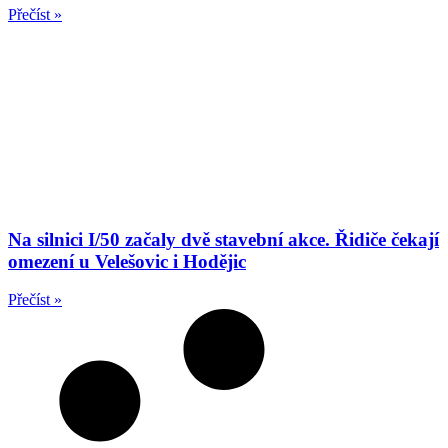
Přečíst »
Na silnici I/50 začaly dvě stavební akce. Řidiče čekají
omezení u Velešovic i Hodějic
Přečíst »