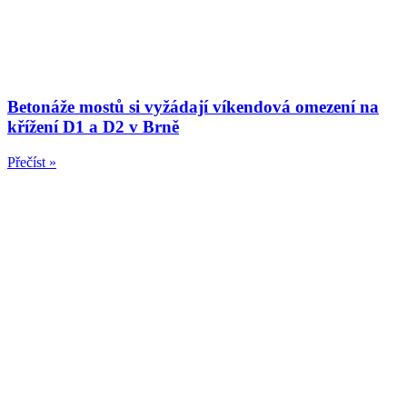
Betonáže mostů si vyžádají víkendová omezení na
křížení D1 a D2 v Brně
Přečíst »