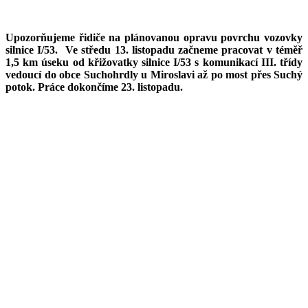
Upozorňujeme řidiče na plánovanou opravu povrchu vozovky
silnice I/53. Ve středu 13. listopadu začneme pracovat v téměř
1,5 km úseku od křižovatky silnice I/53 s komunikací III. třídy
vedoucí do obce Suchohrdly u Miroslavi až po most přes Suchý
potok. Práce dokončíme 23. listopadu.