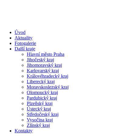
Úvod
Aktuality
Fotogalerie
Další kraje
Hlavní město Praha
Jihočeský kraj
Jihomoravský kraj
Karlovarský kraj
Královéhradecký kraj
Liberecký kraj
Moravskoslezský kraj
Olomoucký kraj
Pardubický kraj
Plzeňský kraj
Ústecký kraj
Středočeský kraj
Vysočina kraj
Zlínský kraj
Kontakty