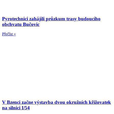
Pyrotechnici zahájili průzkum trasy budoucího
obchvatu Bučovic
Přečíst »
V Bzenci začne výstavba dvou okružních křižovatek
na silnici I/54