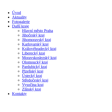
Úvod
Aktuality
Fotogalerie
Další kraje
Hlavní město Praha
Jihočeský kraj
Jihomoravský kraj
Karlovarský kraj
Královéhradecký kraj
Liberecký kraj
Moravskoslezský kraj
Olomoucký kraj
Pardubický kraj
Plzeňský kraj
Ústecký kraj
Středočeský kraj
Vysočina kraj
Zlínský kraj
Kontakty