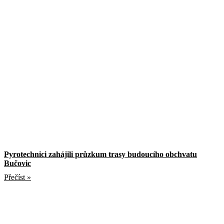
Pyrotechnici zahájili průzkum trasy budoucího obchvatu
Bučovic
Přečíst »