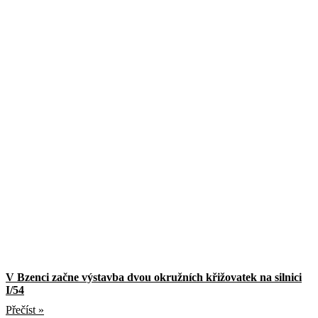
V Bzenci začne výstavba dvou okružních křižovatek na silnici
I/54
Přečíst »