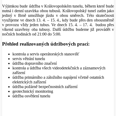
Výjimkou bude údržba v Královopolském tunelu, během které bude
nutná i denní uzavírka obou tubusů. Královopolský tunel zatím jako
jediný v Brně umožňuje jízdu v obou směrech. Této skutečnosti
využijeme ve dnech 13. 4. – 15. 4., kdy bude přes den obousměrně
v provozu vždy jeden tubus. Ve dnech 15. 4. – 17. 4. budou přes
víkend uzavřeny oba tubusy. Další údržbu budeme již provádět v
nočních hodinách od 21:00 do 5:00.
Přehled realizovaných údržbových prací:
kontrola a servis operátorských stanovišť
servis větrání tunelu
údržba dopravního značení
kontrola a údržba všech videodetekčních a záznamových
zařízení
údržba primárního a záložního napájení včetně ostatních
elektrických zařízení
údržba požárně bezpečnostních zařízení
geotechnický monitoring
údržba osvětlení tunelu