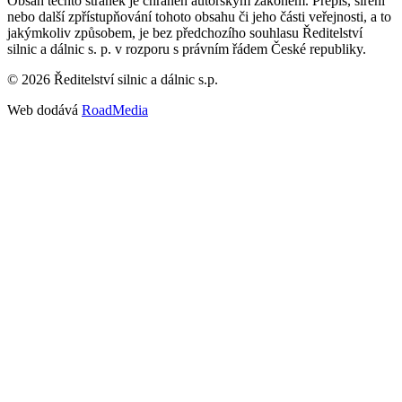
Obsah těchto stránek je chráněn autorským zákonem. Přepis, šíření
nebo další zpřístupňování tohoto obsahu či jeho části veřejnosti, a to
jakýmkoliv způsobem, je bez předchozího souhlasu Ředitelství
silnic a dálnic s. p. v rozporu s právním řádem České republiky.
©
2026
Ředitelství silnic a dálnic s.p.
Web dodává
RoadMedia