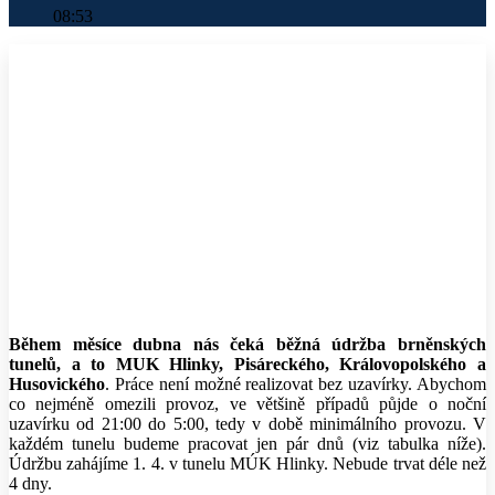
08:53
Během měsíce dubna nás čeká běžná údržba brněnských
tunelů, a to MUK Hlinky, Pisáreckého, Královopolského a
Husovického
. Práce není možné realizovat bez uzavírky. Abychom
co nejméně omezili provoz, ve většině případů půjde o noční
uzavírku od 21:00 do 5:00, tedy v době minimálního provozu. V
každém tunelu budeme pracovat jen pár dnů (viz tabulka níže).
Údržbu zahájíme 1. 4. v tunelu MÚK Hlinky. Nebude trvat déle než
4 dny.