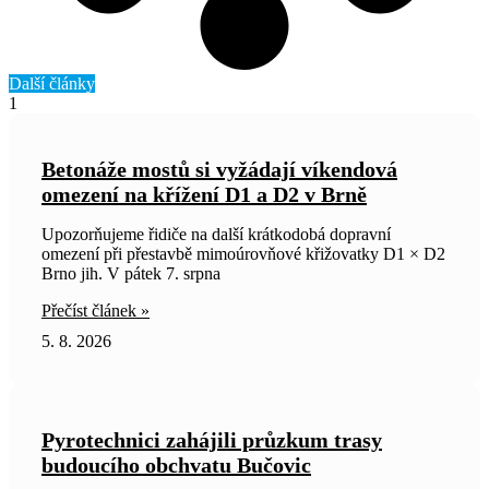
Další články
Betonáže mostů si vyžádají víkendová
omezení na křížení D1 a D2 v Brně
Upozorňujeme řidiče na další krátkodobá dopravní
omezení při přestavbě mimoúrovňové křižovatky D1 × D2
Brno jih. V pátek 7. srpna
Přečíst článek »
5. 8. 2026
Pyrotechnici zahájili průzkum trasy
budoucího obchvatu Bučovic