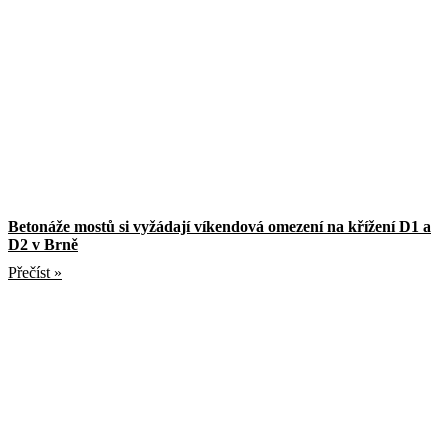
Betonáže mostů si vyžádají víkendová omezení na křížení D1 a
D2 v Brně
Přečíst »