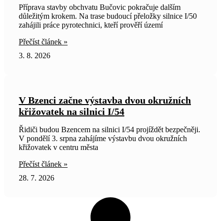
Příprava stavby obchvatu Bučovic pokračuje dalším
důležitým krokem. Na trase budoucí přeložky silnice I/50
zahájili práce pyrotechnici, kteří prověří území
Přečíst článek »
3. 8. 2026
V Bzenci začne výstavba dvou okružních
křižovatek na silnici I/54
Řidiči budou Bzencem na silnici I/54 projíždět bezpečněji.
V pondělí 3. srpna zahájíme výstavbu dvou okružních
křižovatek v centru města
Přečíst článek »
28. 7. 2026