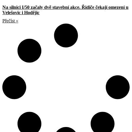
Na silnici I/50 začaly dvě stavební akce. Řidiče čekají omezení u
Velešovic i Hodějic
Přečíst »