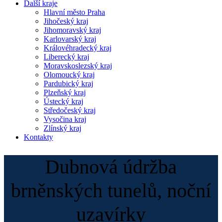
Další kraje
Hlavní město Praha
Jihočeský kraj
Jihomoravský kraj
Karlovarský kraj
Královéhradecký kraj
Liberecký kraj
Moravskoslezský kraj
Olomoucký kraj
Pardubický kraj
Plzeňský kraj
Ústecký kraj
Středočeský kraj
Vysočina kraj
Zlínský kraj
Kontakty
Dubnová údržba
brněnských tunelů, noční
uzavírky