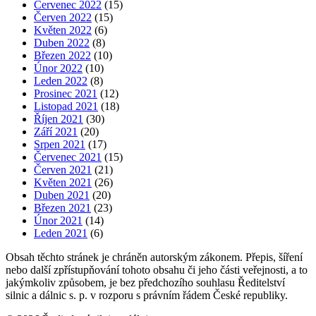
Červenec 2022
(15)
Červen 2022
(15)
Květen 2022
(6)
Duben 2022
(8)
Březen 2022
(10)
Únor 2022
(10)
Leden 2022
(8)
Prosinec 2021
(12)
Listopad 2021
(18)
Říjen 2021
(30)
Září 2021
(20)
Srpen 2021
(17)
Červenec 2021
(15)
Červen 2021
(21)
Květen 2021
(26)
Duben 2021
(20)
Březen 2021
(23)
Únor 2021
(14)
Leden 2021
(6)
Obsah těchto stránek je chráněn autorským zákonem. Přepis, šíření
nebo další zpřístupňování tohoto obsahu či jeho části veřejnosti, a to
jakýmkoliv způsobem, je bez předchozího souhlasu Ředitelství
silnic a dálnic s. p. v rozporu s právním řádem České republiky.