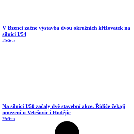
V Bzenci začne výstavba dvou okružních křižovatek na
silnici I/54
Přečíst »
Na silnici I/50 začaly dvě stavební akce. Řidiče čekají
omezení u Velešovic i Hodějic
Přečíst »