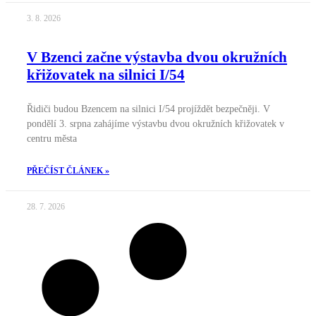
3. 8. 2026
V Bzenci začne výstavba dvou okružních
křižovatek na silnici I/54
Řidiči budou Bzencem na silnici I/54 projíždět bezpečněji. V
pondělí 3. srpna zahájíme výstavbu dvou okružních křižovatek v
centru města
PŘEČÍST ČLÁNEK »
28. 7. 2026