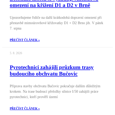
omezení na křížení D1 a D2 v Brně
Upozorňujeme řidiče na další krátkodobá dopravní omezení při
přestavbě mimoúrovňové křižovatky D1 × D2 Brno jih. V pátek
7. srpna
PŘEČÍST ČLÁNEK »
5. 8. 2026
Pyrotechnici zahájili průzkum trasy
budoucího obchvatu Bučovic
Příprava stavby obchvatu Bučovic pokračuje dalším důležitým
krokem. Na trase budoucí přeložky silnice I/50 zahájili práce
pyrotechnici, kteří prověří území
PŘEČÍST ČLÁNEK »