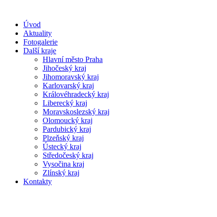
Úvod
Aktuality
Fotogalerie
Další kraje
Hlavní město Praha
Jihočeský kraj
Jihomoravský kraj
Karlovarský kraj
Královéhradecký kraj
Liberecký kraj
Moravskoslezský kraj
Olomoucký kraj
Pardubický kraj
Plzeňský kraj
Ústecký kraj
Středočeský kraj
Vysočina kraj
Zlínský kraj
Kontakty