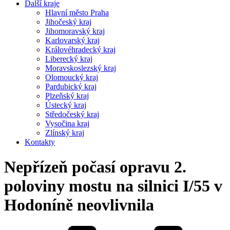
Další kraje
Hlavní město Praha
Jihočeský kraj
Jihomoravský kraj
Karlovarský kraj
Královéhradecký kraj
Liberecký kraj
Moravskoslezský kraj
Olomoucký kraj
Pardubický kraj
Plzeňský kraj
Ústecký kraj
Středočeský kraj
Vysočina kraj
Zlínský kraj
Kontakty
Nepřízeň počasí opravu 2.
poloviny mostu na silnici I/55 v
Hodoníně neovlivnila