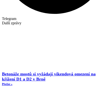
Telegram
Další zprávy
Betonáže mostů si vyžádají víkendová omezení na
křížení D1 a D2 v Brně
Přečíst »