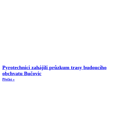
Pyrotechnici zahájili průzkum trasy budoucího
obchvatu Bučovic
Přečíst »