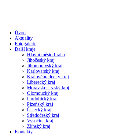
Úvod
Aktuality
Fotogalerie
Další kraje
Hlavní město Praha
Jihočeský kraj
Jihomoravský kraj
Karlovarský kraj
Královéhradecký kraj
Liberecký kraj
Moravskoslezský kraj
Olomoucký kraj
Pardubický kraj
Plzeňský kraj
Ústecký kraj
Středočeský kraj
Vysočina kraj
Zlínský kraj
Kontakty