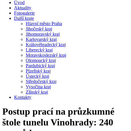
Úvod
Aktuality
Fotogalerie
Další kraje
Hlavní město Praha
Jihočeský kraj
Jihomoravský kraj
Karlovarský kraj
Královéhradecký kraj
Liberecký kraj
Moravskoslezský kraj
Olomoucký kraj
Pardubický kraj
Plzeňský kraj
Ústecký kraj
Středočeský kraj
Vysočina kraj
Zlínský kraj
Kontakty
Postup prací na průzkumné
štole tunelu Vinohrady: 240