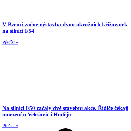
V Bzenci začne výstavba dvou okružních křižovatek
na silnici I/54
Přečíst »
Na silnici I/50 začaly dvě stavební akce. Řidiče čekají
omezení u Velešovic i Hodějic
Přečíst »