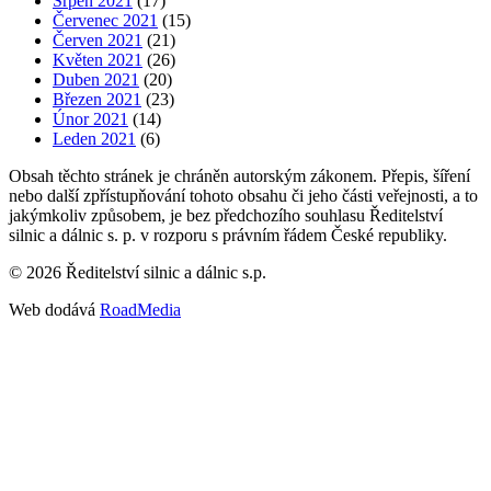
Srpen 2021
(17)
Červenec 2021
(15)
Červen 2021
(21)
Květen 2021
(26)
Duben 2021
(20)
Březen 2021
(23)
Únor 2021
(14)
Leden 2021
(6)
Obsah těchto stránek je chráněn autorským zákonem. Přepis, šíření
nebo další zpřístupňování tohoto obsahu či jeho části veřejnosti, a to
jakýmkoliv způsobem, je bez předchozího souhlasu Ředitelství
silnic a dálnic s. p. v rozporu s právním řádem České republiky.
©
2026
Ředitelství silnic a dálnic s.p.
Web dodává
RoadMedia