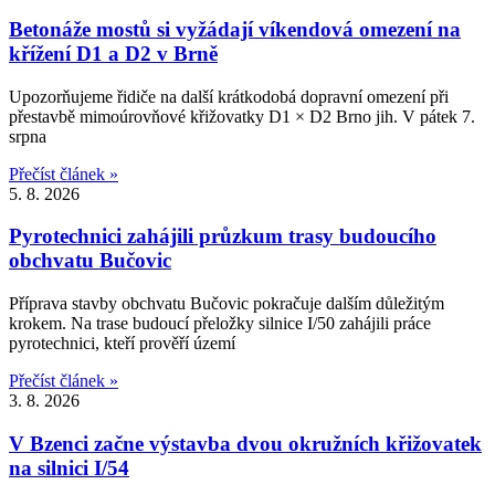
Betonáže mostů si vyžádají víkendová omezení na
křížení D1 a D2 v Brně
Upozorňujeme řidiče na další krátkodobá dopravní omezení při
přestavbě mimoúrovňové křižovatky D1 × D2 Brno jih. V pátek 7.
srpna
Přečíst článek »
5. 8. 2026
Pyrotechnici zahájili průzkum trasy budoucího
obchvatu Bučovic
Příprava stavby obchvatu Bučovic pokračuje dalším důležitým
krokem. Na trase budoucí přeložky silnice I/50 zahájili práce
pyrotechnici, kteří prověří území
Přečíst článek »
3. 8. 2026
V Bzenci začne výstavba dvou okružních křižovatek
na silnici I/54