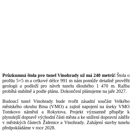
Průzkumná štola pro tunel Vinohrady už má 240 metrů!
Štola o
profilu 5×5 m a celkové délce 991 m nám pomůže detailně prověřit
geologii a podloží pro návrh tunelu dlouhého 1 470 m. Ražba
probíhá stabilně a podle plánu. Dokončení plánujeme na jaře 2027.
Budoucí tunel Vinohrady bude tvořit zásadní součást Velkého
městského okruhu Brna (VMO) a zajistí napojení na úseky VMO
Tomkovo náměstí a Rokytova. Projekt významně přispěje k
plynulejší dopravě východní části města a ke snížení dopravní zátěže
v městských částech Židenice a Vinohrady
.
Zahájení stavby tunelu
předpokládáme v roce 2028.