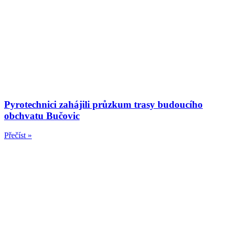
Pyrotechnici zahájili průzkum trasy budoucího
obchvatu Bučovic
Přečíst »