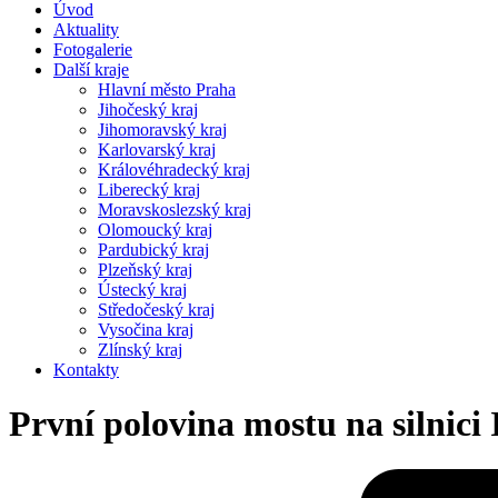
Úvod
Aktuality
Fotogalerie
Další kraje
Hlavní město Praha
Jihočeský kraj
Jihomoravský kraj
Karlovarský kraj
Královéhradecký kraj
Liberecký kraj
Moravskoslezský kraj
Olomoucký kraj
Pardubický kraj
Plzeňský kraj
Ústecký kraj
Středočeský kraj
Vysočina kraj
Zlínský kraj
Kontakty
První polovina mostu na silnici 