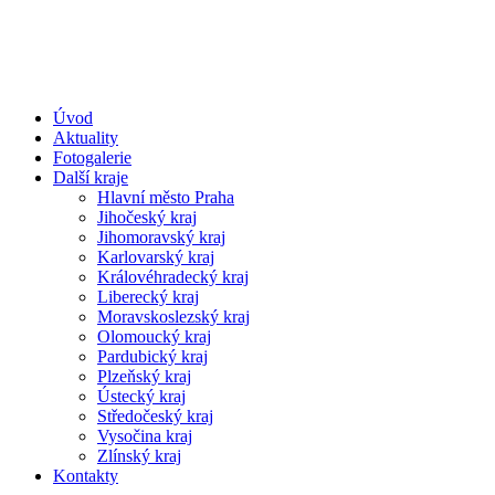
Úvod
Aktuality
Fotogalerie
Další kraje
Hlavní město Praha
Jihočeský kraj
Jihomoravský kraj
Karlovarský kraj
Královéhradecký kraj
Liberecký kraj
Moravskoslezský kraj
Olomoucký kraj
Pardubický kraj
Plzeňský kraj
Ústecký kraj
Středočeský kraj
Vysočina kraj
Zlínský kraj
Kontakty