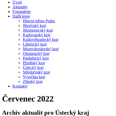
Úvod
Aktuality
Fotogalerie
Další kraje
Hlavní město Praha
Jihočeský kraj
Jihomoravský kraj
Karlovarský kraj
Královéhradecký kraj
Liberecký kraj
Moravskoslezský kraj
Olomoucký kraj
Pardubický kraj
Plzeňský kraj
Ústecký kraj
Středočeský kraj
Vysočina kraj
Zlínský kraj
Kontakty
Červenec 2022
Archiv aktualit pro Ústecký kraj