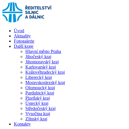
Úvod
Aktuality
Fotogalerie
Další kraje
Hlavní město Praha
Jihočeský kraj
Jihomoravský kraj
Karlovarský kraj
Královéhradecký kraj
Liberecký kraj
Moravskoslezský kraj
Olomoucký kraj
Pardubický kraj
Plzeňský kraj
Ústecký kraj
Středočeský kraj
Vysočina kraj
Zlínský kraj
Kontakty