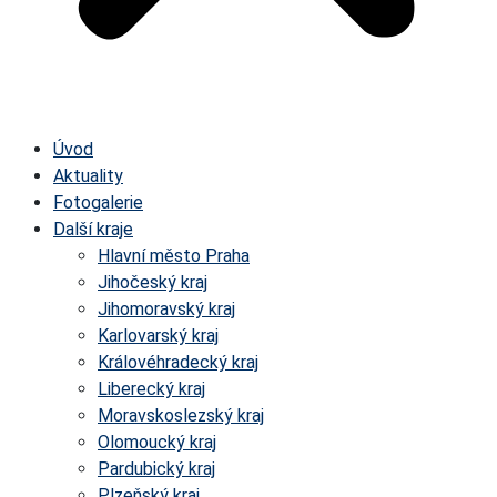
Úvod
Aktuality
Fotogalerie
Další kraje
Hlavní město Praha
Jihočeský kraj
Jihomoravský kraj
Karlovarský kraj
Královéhradecký kraj
Liberecký kraj
Moravskoslezský kraj
Olomoucký kraj
Pardubický kraj
Plzeňský kraj