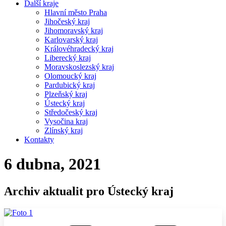
Další kraje
Hlavní město Praha
Jihočeský kraj
Jihomoravský kraj
Karlovarský kraj
Královéhradecký kraj
Liberecký kraj
Moravskoslezský kraj
Olomoucký kraj
Pardubický kraj
Plzeňský kraj
Ústecký kraj
Středočeský kraj
Vysočina kraj
Zlínský kraj
Kontakty
6 dubna, 2021
Archiv aktualit pro Ústecký kraj