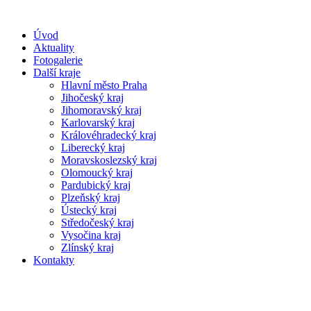
Úvod
Aktuality
Fotogalerie
Další kraje
Hlavní město Praha
Jihočeský kraj
Jihomoravský kraj
Karlovarský kraj
Královéhradecký kraj
Liberecký kraj
Moravskoslezský kraj
Olomoucký kraj
Pardubický kraj
Plzeňský kraj
Ústecký kraj
Středočeský kraj
Vysočina kraj
Zlínský kraj
Kontakty