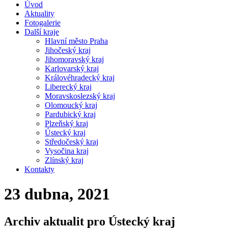
Úvod
Aktuality
Fotogalerie
Další kraje
Hlavní město Praha
Jihočeský kraj
Jihomoravský kraj
Karlovarský kraj
Královéhradecký kraj
Liberecký kraj
Moravskoslezský kraj
Olomoucký kraj
Pardubický kraj
Plzeňský kraj
Ústecký kraj
Středočeský kraj
Vysočina kraj
Zlínský kraj
Kontakty
23 dubna, 2021
Archiv aktualit pro Ústecký kraj