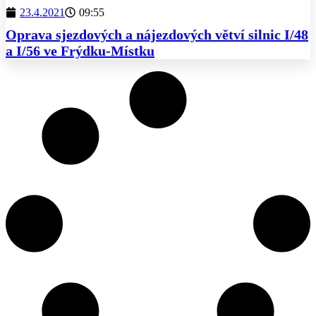
23.4.2021
09:55
Oprava sjezdových a nájezdových větví silnic I/48
a I/56 ve Frýdku-Místku