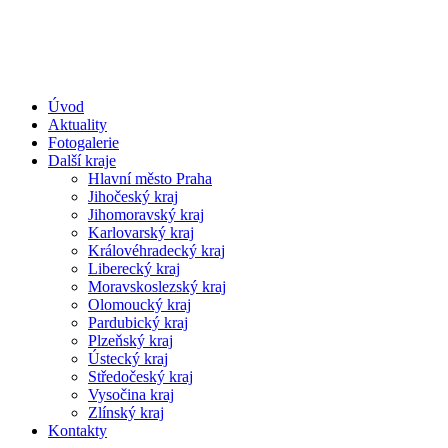
Úvod
Aktuality
Fotogalerie
Další kraje
Hlavní město Praha
Jihočeský kraj
Jihomoravský kraj
Karlovarský kraj
Královéhradecký kraj
Liberecký kraj
Moravskoslezský kraj
Olomoucký kraj
Pardubický kraj
Plzeňský kraj
Ústecký kraj
Středočeský kraj
Vysočina kraj
Zlínský kraj
Kontakty