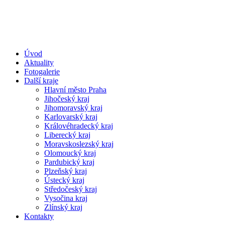
Úvod
Aktuality
Fotogalerie
Další kraje
Hlavní město Praha
Jihočeský kraj
Jihomoravský kraj
Karlovarský kraj
Královéhradecký kraj
Liberecký kraj
Moravskoslezský kraj
Olomoucký kraj
Pardubický kraj
Plzeňský kraj
Ústecký kraj
Středočeský kraj
Vysočina kraj
Zlínský kraj
Kontakty