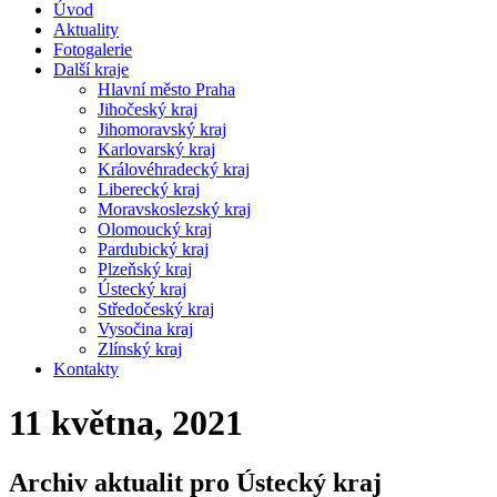
Úvod
Aktuality
Fotogalerie
Další kraje
Hlavní město Praha
Jihočeský kraj
Jihomoravský kraj
Karlovarský kraj
Královéhradecký kraj
Liberecký kraj
Moravskoslezský kraj
Olomoucký kraj
Pardubický kraj
Plzeňský kraj
Ústecký kraj
Středočeský kraj
Vysočina kraj
Zlínský kraj
Kontakty
11 května, 2021
Archiv aktualit pro Ústecký kraj