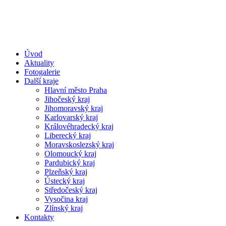
Úvod
Aktuality
Fotogalerie
Další kraje
Hlavní město Praha
Jihočeský kraj
Jihomoravský kraj
Karlovarský kraj
Královéhradecký kraj
Liberecký kraj
Moravskoslezský kraj
Olomoucký kraj
Pardubický kraj
Plzeňský kraj
Ústecký kraj
Středočeský kraj
Vysočina kraj
Zlínský kraj
Kontakty