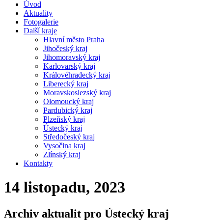
Úvod
Aktuality
Fotogalerie
Další kraje
Hlavní město Praha
Jihočeský kraj
Jihomoravský kraj
Karlovarský kraj
Královéhradecký kraj
Liberecký kraj
Moravskoslezský kraj
Olomoucký kraj
Pardubický kraj
Plzeňský kraj
Ústecký kraj
Středočeský kraj
Vysočina kraj
Zlínský kraj
Kontakty
14 listopadu, 2023
Archiv aktualit pro Ústecký kraj