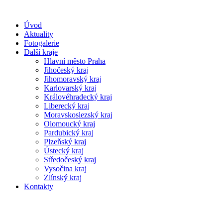
Úvod
Aktuality
Fotogalerie
Další kraje
Hlavní město Praha
Jihočeský kraj
Jihomoravský kraj
Karlovarský kraj
Královéhradecký kraj
Liberecký kraj
Moravskoslezský kraj
Olomoucký kraj
Pardubický kraj
Plzeňský kraj
Ústecký kraj
Středočeský kraj
Vysočina kraj
Zlínský kraj
Kontakty