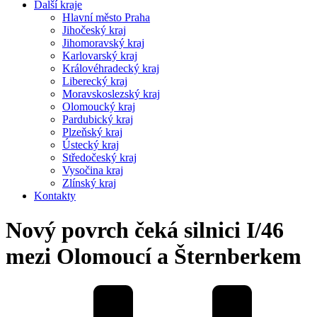
Další kraje
Hlavní město Praha
Jihočeský kraj
Jihomoravský kraj
Karlovarský kraj
Královéhradecký kraj
Liberecký kraj
Moravskoslezský kraj
Olomoucký kraj
Pardubický kraj
Plzeňský kraj
Ústecký kraj
Středočeský kraj
Vysočina kraj
Zlínský kraj
Kontakty
Nový povrch čeká silnici I/46
mezi Olomoucí a Šternberkem