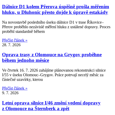
Dálnice D1 kolem Přerova úspěšně prošla měřením
hluku, u Dluhonic přesto dojde k úpravě estakády
Na novostavbě posledního úseku dálnice D1 v trase Říkovice–
Přerov proběhlo nezávislé měření hluku z ustálené dopravy. Proces
proběhl standardně během
Přečíst článek »
28. 7. 2026
Oprava trasy z Olomouce na Grygov proběhne
během jednoho měsíce
Ve čtvrtek 16. 7. 2026 zahájíme plánovanou rekonstrukci silnice
I/55 v úseku Olomouc–Grygov. Práce potrvají necelý měsíc za
částečné uzavírky, kterou
Přečíst článek »
9. 7. 2026
Letní oprava silnice I/46 změní vedení dopravy
z Olomouce na Šternberk a zpět