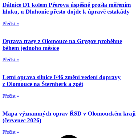
Dálnice D1 kolem Přerova úspěšně prošla měřením
hluku, u Dluhonic přesto dojde k úpravě estakády
Přečíst »
Oprava trasy z Olomouce na Grygov proběhne
během jednoho měsíce
Přečíst »
Letní oprava silnice I/46 změní vedení dopravy
z Olomouce na Šternberk a zpět
Přečíst »
Mapa významných oprav ŘSD v Olomouckém kraji
(červenec 2026)
Přečíst »