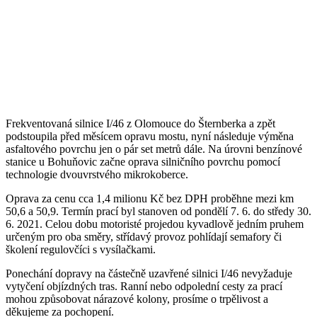
Frekventovaná silnice I/46 z Olomouce do Šternberka a zpět
podstoupila před měsícem opravu mostu, nyní následuje výměna
asfaltového povrchu jen o pár set metrů dále. Na úrovni benzínové
stanice u Bohuňovic začne oprava silničního povrchu pomocí
technologie dvouvrstvého mikrokoberce.
Oprava za cenu cca 1,4 milionu Kč bez DPH proběhne mezi km
50,6 a 50,9. Termín prací byl stanoven od pondělí 7. 6. do středy 30.
6. 2021. Celou dobu motoristé projedou kyvadlově jedním pruhem
určeným pro oba směry, střídavý provoz pohlídají semafory či
školení regulovčíci s vysílačkami.
Ponechání dopravy na částečně uzavřené silnici I/46 nevyžaduje
vytyčení objízdných tras. Ranní nebo odpolední cesty za prací
mohou způsobovat nárazové kolony, prosíme o trpělivost a
děkujeme za pochopení.