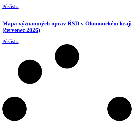
Přečíst »
Mapa významných oprav ŘSD v Olomouckém kraji
(červenec 2026)
Přečíst »