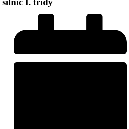
silnic I. třídy