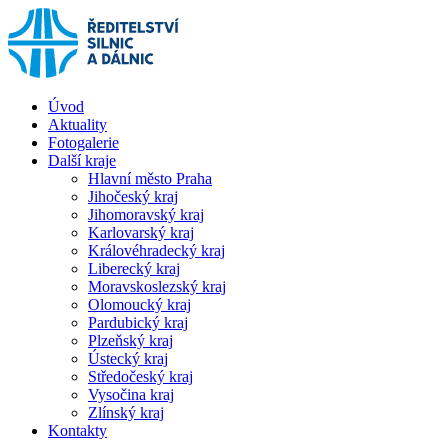
Úvod
Aktuality
Fotogalerie
Další kraje
Hlavní město Praha
Jihočeský kraj
Jihomoravský kraj
Karlovarský kraj
Královéhradecký kraj
Liberecký kraj
Moravskoslezský kraj
Olomoucký kraj
Pardubický kraj
Plzeňský kraj
Ústecký kraj
Středočeský kraj
Vysočina kraj
Zlínský kraj
Kontakty