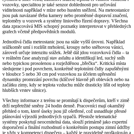
vozovky, specialitou je také senzor dohlednosti pro určování
viditelnosti například v mlze nebo hustém sněžení. Na meteostanice
jsou pak navázané třeba kamery nebo proměnné dopravní značení,
teploměry u vozovek a systémy liniového řízení dopravy. Všechna
data zpracovává MIS schopný poznatky interpretovat v přehledných
grafech včetně předpovědních modulů.
Jednotlivá čidla meteostanic jsou na stále vyšší úrovni. Například
srážkoměr umí i rozlišit mrholení, kroupy nebo sněhovou vánici,
zároveň určuje intenzitu srážek. Ještě dál jdou vozovková čidla – ta
v reálném čase analyzují stav asfaltu a identifikují led, suchý sníh
nebo typickou prosolenou a rozježděnou „břečku“. Kritická místa
sledujeme i pod povrchem, konkrétně teplotními čidly zapuštěnými
v hloubce 5 nebo 30 cm pod vozovkou za účelem upřesnění
dynamiky promrzání povrchu (klíčové hlavně při oblevách nebo na
začátku zimy, kdy se teplota vzduchu může drasticky lišit od teploty
hlubších vrstev silnice).
Všechny informace z terénu se promítají k dispečerům, kteří v zimě
drží nepřetržité směny 24 hodin denně. Pracovníci mají okamžitý
přehled o tom, které úseky jsou již ošetřené, což usnadňuje přesné
plánování výjezdů jednotlivých sypačů. Přestože telematické
systémy poskytují neocenitelná data, slouží primárně jako expertní
doporučení a finální rozhodnutí o konkrétním postupu zimní údržby
je vždy v kompetenci dispečera – každý je pravidelně proškolován a