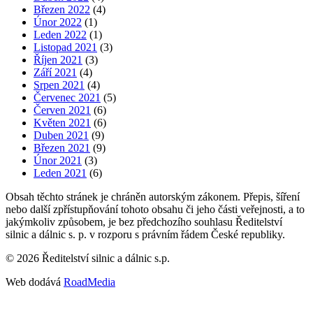
Březen 2022
(4)
Únor 2022
(1)
Leden 2022
(1)
Listopad 2021
(3)
Říjen 2021
(3)
Září 2021
(4)
Srpen 2021
(4)
Červenec 2021
(5)
Červen 2021
(6)
Květen 2021
(6)
Duben 2021
(9)
Březen 2021
(9)
Únor 2021
(3)
Leden 2021
(6)
Obsah těchto stránek je chráněn autorským zákonem. Přepis, šíření
nebo další zpřístupňování tohoto obsahu či jeho části veřejnosti, a to
jakýmkoliv způsobem, je bez předchozího souhlasu Ředitelství
silnic a dálnic s. p. v rozporu s právním řádem České republiky.
©
2026
Ředitelství silnic a dálnic s.p.
Web dodává
RoadMedia