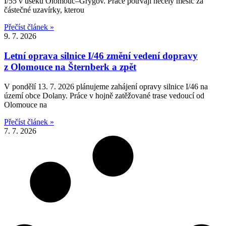
I/55 v úseku Olomouc–Grygov. Práce potrvají necelý měsíc za
částečné uzavírky, kterou
Přečíst článek »
9. 7. 2026
Letní oprava silnice I/46 změní vedení dopravy
z Olomouce na Šternberk a zpět
V pondělí 13. 7. 2026 plánujeme zahájení opravy silnice I/46 na
území obce Dolany. Práce v hojně zatěžované trase vedoucí od
Olomouce na
Přečíst článek »
7. 7. 2026