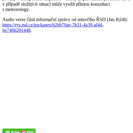
v případě složitých situací může využít přímou konzultaci
s meteorology.
Audio verze částí informační zprávy od mluvčího ŘSD (Jan Rýdl):
https://rvs.rsd.cz/packages/b2bb70ae-7b31-4a39-af4d-
be746b201448
.