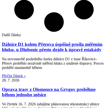
Další články
Dálnice D1 kolem Přerova úspěšně prošla měřením
hluku, u Dluhonic přesto dojde k úpravě estakády
Na novostavbě posledního úseku dálnice D1 v trase Říkovice–
Přerov proběhlo nezávislé měření hluku z ustálené dopravy. Proces
proběhl standardně během
Přečíst článek »
28. 7. 2026
Oprava trasy z Olomouce na Grygov proběhne
během jednoho měsíce
Ve čtvrtek 16. 7. 2026 zahájíme plánovanou rekonstrukci silnice