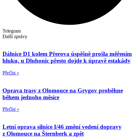
Telegram
Další zprávy
Dálnice D1 kolem Přerova úspěšně prošla měřením
hluku, u Dluhonic přesto dojde k úpravě estakády
Přečíst »
Oprava trasy z Olomouce na Grygov proběhne
během jednoho měsíce
Přečíst »
Letní oprava silnice I/46 změní vedení dopravy
z Olomouce na Šternberk a zpět