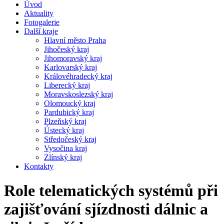
Úvod
Aktuality
Fotogalerie
Další kraje
Hlavní město Praha
Jihočeský kraj
Jihomoravský kraj
Karlovarský kraj
Královéhradecký kraj
Liberecký kraj
Moravskoslezský kraj
Olomoucký kraj
Pardubický kraj
Plzeňský kraj
Ústecký kraj
Středočeský kraj
Vysočina kraj
Zlínský kraj
Kontakty
Role telematických systémů při
zajišťování sjízdnosti dálnic a