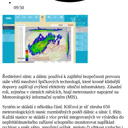
09:50
Ředitelství silnic a dálnic používá k zajištění bezpečnosti provozu
stále větší množství špičkových technologií, které kromě klidnější
dopravy zajišťují zvýšení efektivity silniční infrastruktury. Zásadní
roli, zejména v zimních měsících, hrají meteostanice napojené na
Meteorologický informační systém (MIS).
Systém se skládá z několika částí. Klíčová je síť zhruba 650
meteorologických stanic rozmístěných podél dálnic a silnic I. třídy.
Každá stanice se skládá z více prvků integrovaných ve výsledku do
nepřehlédnutelného zařízení schopného monitorovat například
rychlost a směr větru, množství srážek, teplotu či vlhkost vzduchu i