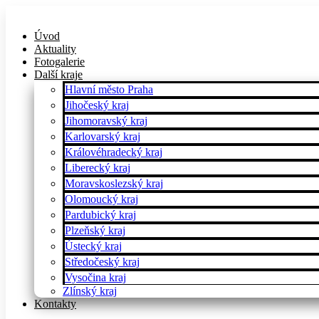
Úvod
Aktuality
Fotogalerie
Další kraje
Hlavní město Praha
Jihočeský kraj
Jihomoravský kraj
Karlovarský kraj
Královéhradecký kraj
Liberecký kraj
Moravskoslezský kraj
Olomoucký kraj
Pardubický kraj
Plzeňský kraj
Ústecký kraj
Středočeský kraj
Vysočina kraj
Zlínský kraj
Kontakty