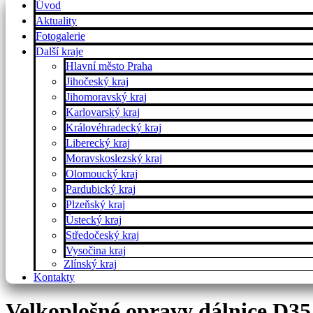
Úvod
Aktuality
Fotogalerie
Další kraje
Hlavní město Praha
Jihočeský kraj
Jihomoravský kraj
Karlovarský kraj
Královéhradecký kraj
Liberecký kraj
Moravskoslezský kraj
Olomoucký kraj
Pardubický kraj
Plzeňský kraj
Ústecký kraj
Středočeský kraj
Vysočina kraj
Zlínský kraj
Kontakty
Velkoplošné opravy dálnice D35