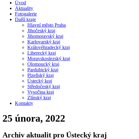
Úvod
Aktuality
Fotogalerie
Další kraje
Hlavní město Praha
Jihočeský kraj
Jihomoravský kraj
Karlovarský kraj
Královéhradecký kraj
Liberecký kraj
Moravskoslezský kraj
Olomoucký kraj
Pardubický kraj
Plzeňský kraj
Ústecký kraj
Středočeský kraj
Vysočina kraj
Zlínský kraj
Kontakty
25 února, 2022
Archiv aktualit pro Ústecký kraj