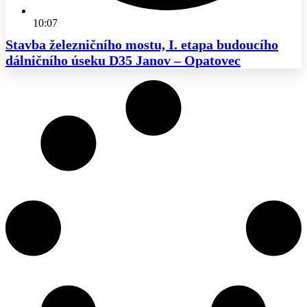
10:07
Stavba železničního mostu, I. etapa budoucího
dálničního úseku D35 Janov – Opatovec