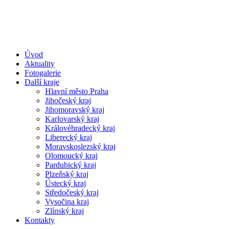
Úvod
Aktuality
Fotogalerie
Další kraje
Hlavní město Praha
Jihočeský kraj
Jihomoravský kraj
Karlovarský kraj
Královéhradecký kraj
Liberecký kraj
Moravskoslezský kraj
Olomoucký kraj
Pardubický kraj
Plzeňský kraj
Ústecký kraj
Středočeský kraj
Vysočina kraj
Zlínský kraj
Kontakty