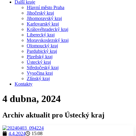
Další kraje
Hlavní město Praha
Jihočeský kraj
Jihomoravský kraj
Karlovarský kraj
Královéhradecký kraj
Liberecký kraj
Moravskoslezský kraj
Olomoucký kraj
Pardubický kraj
Plzeňský kraj
Ústecký kraj
Středočeský kraj
Vysočina kraj
Zlínský kraj
Kontakty
4 dubna, 2024
Archiv aktualit pro Ústecký kraj
4.4.2024
15:08