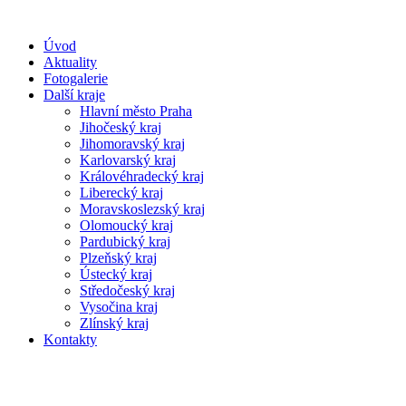
Úvod
Aktuality
Fotogalerie
Další kraje
Hlavní město Praha
Jihočeský kraj
Jihomoravský kraj
Karlovarský kraj
Královéhradecký kraj
Liberecký kraj
Moravskoslezský kraj
Olomoucký kraj
Pardubický kraj
Plzeňský kraj
Ústecký kraj
Středočeský kraj
Vysočina kraj
Zlínský kraj
Kontakty