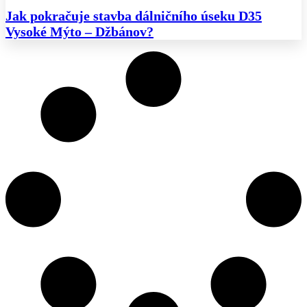
Jak pokračuje stavba dálničního úseku D35
Vysoké Mýto – Džbánov?