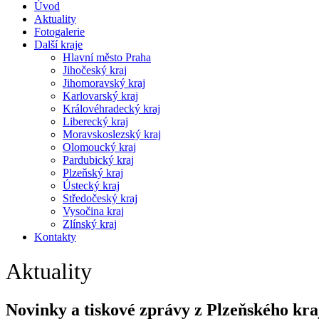
Úvod
Aktuality
Fotogalerie
Další kraje
Hlavní město Praha
Jihočeský kraj
Jihomoravský kraj
Karlovarský kraj
Královéhradecký kraj
Liberecký kraj
Moravskoslezský kraj
Olomoucký kraj
Pardubický kraj
Plzeňský kraj
Ústecký kraj
Středočeský kraj
Vysočina kraj
Zlínský kraj
Kontakty
Aktuality
Novinky a tiskové zprávy z Plzeňského kra