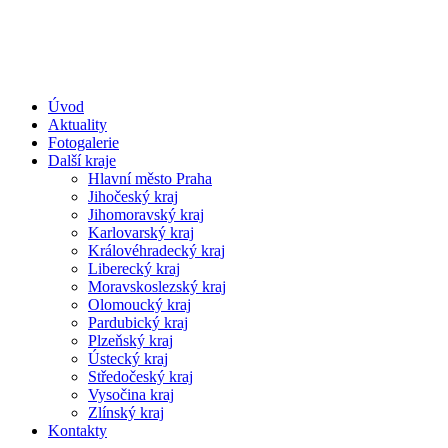
Úvod
Aktuality
Fotogalerie
Další kraje
Hlavní město Praha
Jihočeský kraj
Jihomoravský kraj
Karlovarský kraj
Královéhradecký kraj
Liberecký kraj
Moravskoslezský kraj
Olomoucký kraj
Pardubický kraj
Plzeňský kraj
Ústecký kraj
Středočeský kraj
Vysočina kraj
Zlínský kraj
Kontakty