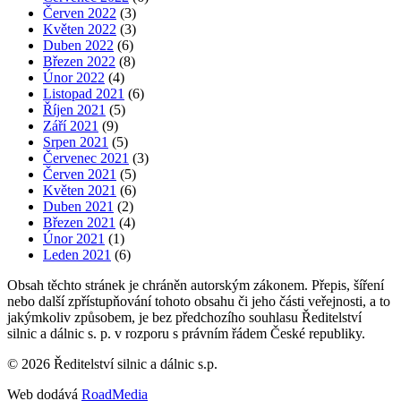
Červen 2022
(3)
Květen 2022
(3)
Duben 2022
(6)
Březen 2022
(8)
Únor 2022
(4)
Listopad 2021
(6)
Říjen 2021
(5)
Září 2021
(9)
Srpen 2021
(5)
Červenec 2021
(3)
Červen 2021
(5)
Květen 2021
(6)
Duben 2021
(2)
Březen 2021
(4)
Únor 2021
(1)
Leden 2021
(6)
Obsah těchto stránek je chráněn autorským zákonem. Přepis, šíření
nebo další zpřístupňování tohoto obsahu či jeho části veřejnosti, a to
jakýmkoliv způsobem, je bez předchozího souhlasu Ředitelství
silnic a dálnic s. p. v rozporu s právním řádem České republiky.
©
2026
Ředitelství silnic a dálnic s.p.
Web dodává
RoadMedia