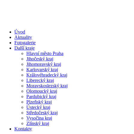
Úvod
Aktuality
Fotogalerie
Další kraje
Hlavní město Praha
Jihočeský kraj
Jihomoravský kraj
Karlovarský kraj
Královéhradecký kraj
Liberecký kraj
Moravskoslezský kraj
Olomoucký kraj
Pardubický kraj
Plzeňský kraj
Ústecký kraj
Středočeský kraj
Vysočina kraj
Zlínský kraj
Kontakty