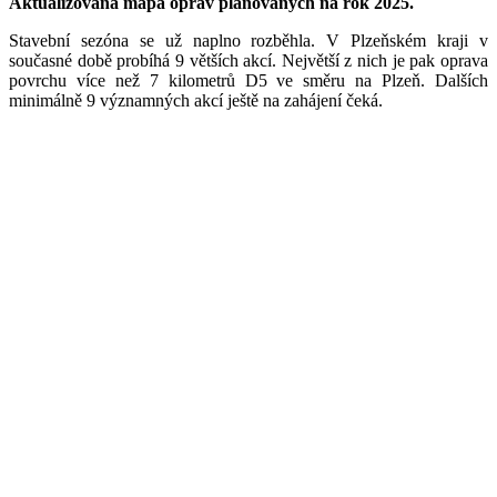
Aktualizovaná mapa oprav plánovaných na rok 2025.
Stavební sezóna se už naplno rozběhla. V Plzeňském kraji v
současné době probíhá 9 větších akcí. Největší z nich je pak oprava
povrchu více než 7 kilometrů D5 ve směru na Plzeň. Dalších
minimálně 9 významných akcí ještě na zahájení čeká.