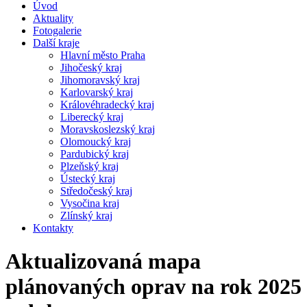
Úvod
Aktuality
Fotogalerie
Další kraje
Hlavní město Praha
Jihočeský kraj
Jihomoravský kraj
Karlovarský kraj
Královéhradecký kraj
Liberecký kraj
Moravskoslezský kraj
Olomoucký kraj
Pardubický kraj
Plzeňský kraj
Ústecký kraj
Středočeský kraj
Vysočina kraj
Zlínský kraj
Kontakty
Aktualizovaná mapa
plánovaných oprav na rok 2025