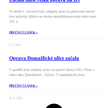
Ve středu 1. července byly zahájeny práce na plánované opravě
levé poloviny dálnice na zhruba desetikilometrovém úseku mezi
110. a
PŘEČÍST ČLÁNEK »
3. 7. 2026
Oprava Domažlické ulice začala
V pondělí byly zahájeny práce na opravě silnice I/26 v Plzni v
rámci akce Domažlická – Tylova. V následujících dvou
PŘEČÍST ČLÁNEK »
30. 6. 2026