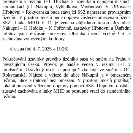
protisměru v režimu 1+1. Dochází k uzavírkám napojení místních
komunikací (ul. Nákupní, Vyhlídková, Vavřínová). V křižovatce
Hřbitovní × Rokycanská bude stávající SSZ nahrazeno provizorním
řízením. V prostoru mostů bude doprava částečně omezena a řízena
SSZ. Linka MHD č. 11 je vedena objízdnou trasou přes ulice
Nákupní – K Hrádku – K Fořtovně, zastávky Hřbitovní a Ústřední
hřbitov jsou dočasně omezeny. Obsluha území včetně ČS je
zachována vymezenými koridory.
etapa (od 4. 7. 2026 – 11/26)
Pokračování uzavírky pravého jízdního pásu ve směru na Prahu v
navazujícím úseku. Provoz je nadále veden v režimu 1+1 v
protisměru. Uzavřený úsek se postupně zkracuje ve směru k OC
Rokycanská, Nájezd a výjezd do ulice Nákupní je v omezeném
režimu, ulice Hřbitovní bez omezení. V prostoru mostů probíhají
lokální omezení s řízením dopravy pomocí SSZ. Dopravní obsluha
zůstává zachována a linky MHD se postupně vrací do standardního
režimu.