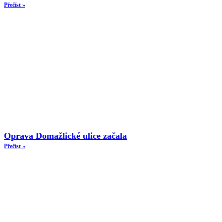
Přečíst »
Oprava Domažlické ulice začala
Přečíst »