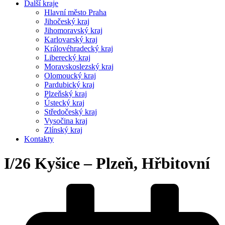
Další kraje
Hlavní město Praha
Jihočeský kraj
Jihomoravský kraj
Karlovarský kraj
Královéhradecký kraj
Liberecký kraj
Moravskoslezský kraj
Olomoucký kraj
Pardubický kraj
Plzeňský kraj
Ústecký kraj
Středočeský kraj
Vysočina kraj
Zlínský kraj
Kontakty
I/26 Kyšice – Plzeň, Hřbitovní