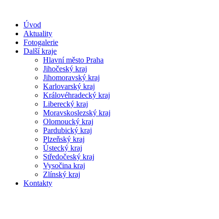
Úvod
Aktuality
Fotogalerie
Další kraje
Hlavní město Praha
Jihočeský kraj
Jihomoravský kraj
Karlovarský kraj
Královéhradecký kraj
Liberecký kraj
Moravskoslezský kraj
Olomoucký kraj
Pardubický kraj
Plzeňský kraj
Ústecký kraj
Středočeský kraj
Vysočina kraj
Zlínský kraj
Kontakty