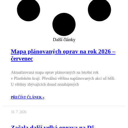
Další články
Mapa plánovaných oprav na rok 2026 –
červenec
Aktualizovaná mapa oprav plánovaných na letošní rok
v Plzeňském kraji. Převážná většina naplánovaných akcí už běží.
U většiny zbývajících dosud nezahájených
PŘEČÍST ČLÁNEK »
10. 7. 2026
Začala další velká oprava na D5