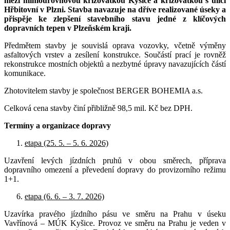
mezi mimoúrovňovou křižovatkou Kyšice a křižovatkou s ulicí
Hřbitovní v Plzni. Stavba navazuje na dříve realizované úseky a
přispěje ke zlepšení stavebního stavu jedné z klíčových
dopravních tepen v Plzeňském kraji.
Předmětem stavby je souvislá oprava vozovky, včetně výměny
asfaltových vrstev a zesílení konstrukce. Součástí prací je rovněž
rekonstrukce mostních objektů a nezbytné úpravy navazujících částí
komunikace.
Zhotovitelem stavby je společnost BERGER BOHEMIA a.s.
Celková cena stavby činí přibližně 98,5 mil. Kč bez DPH.
Termíny a organizace dopravy
etapa (25. 5. – 5. 6. 2026)
Uzavření levých jízdních pruhů v obou směrech, příprava
dopravního omezení a převedení dopravy do provizorního režimu
1+1.
etapa (6. 6. – 3. 7. 2026)
Uzavírka pravého jízdního pásu ve směru na Prahu v úseku
Vavřínová – MÚK Kyšice. Provoz ve směru na Prahu je veden v