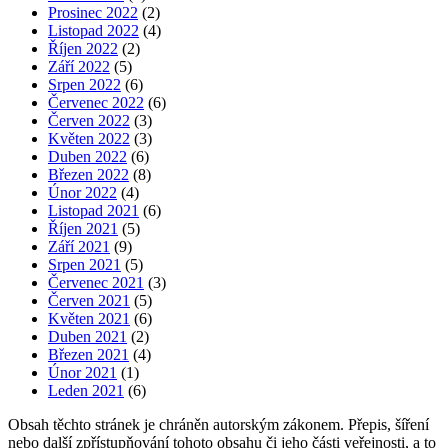
Prosinec 2022
(2)
Listopad 2022
(4)
Říjen 2022
(2)
Září 2022
(5)
Srpen 2022
(6)
Červenec 2022
(6)
Červen 2022
(3)
Květen 2022
(3)
Duben 2022
(6)
Březen 2022
(8)
Únor 2022
(4)
Listopad 2021
(6)
Říjen 2021
(5)
Září 2021
(9)
Srpen 2021
(5)
Červenec 2021
(3)
Červen 2021
(5)
Květen 2021
(6)
Duben 2021
(2)
Březen 2021
(4)
Únor 2021
(1)
Leden 2021
(6)
Obsah těchto stránek je chráněn autorským zákonem. Přepis, šíření
nebo další zpřístupňování tohoto obsahu či jeho části veřejnosti, a to