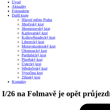
Úvod
Aktuality
Fotogalerie
Další kraje
Hlavní město Praha
Jihočeský kraj
Jihomoravský kraj
Karlovarský kraj
Královéhradecký kraj
Liberecký kraj
Moravskoslezský kraj
Olomoucký kraj
Pardubický kraj
Plzeňský kraj
Ústecký kraj
Středočeský kraj
Vysočina kraj
Zlínský kraj
Kontakty
I/26 na Folmavě je opět průjez