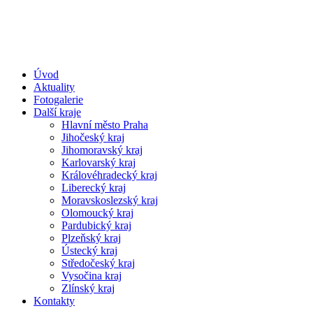
Úvod
Aktuality
Fotogalerie
Další kraje
Hlavní město Praha
Jihočeský kraj
Jihomoravský kraj
Karlovarský kraj
Královéhradecký kraj
Liberecký kraj
Moravskoslezský kraj
Olomoucký kraj
Pardubický kraj
Plzeňský kraj
Ústecký kraj
Středočeský kraj
Vysočina kraj
Zlínský kraj
Kontakty