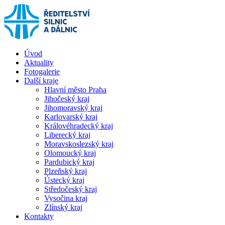
Úvod
Aktuality
Fotogalerie
Další kraje
Hlavní město Praha
Jihočeský kraj
Jihomoravský kraj
Karlovarský kraj
Královéhradecký kraj
Liberecký kraj
Moravskoslezský kraj
Olomoucký kraj
Pardubický kraj
Plzeňský kraj
Ústecký kraj
Středočeský kraj
Vysočina kraj
Zlínský kraj
Kontakty