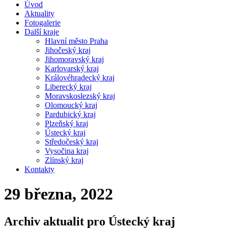
Úvod
Aktuality
Fotogalerie
Další kraje
Hlavní město Praha
Jihočeský kraj
Jihomoravský kraj
Karlovarský kraj
Královéhradecký kraj
Liberecký kraj
Moravskoslezský kraj
Olomoucký kraj
Pardubický kraj
Plzeňský kraj
Ústecký kraj
Středočeský kraj
Vysočina kraj
Zlínský kraj
Kontakty
29 března, 2022
Archiv aktualit pro Ústecký kraj