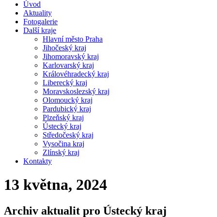
Úvod
Aktuality
Fotogalerie
Další kraje
Hlavní město Praha
Jihočeský kraj
Jihomoravský kraj
Karlovarský kraj
Královéhradecký kraj
Liberecký kraj
Moravskoslezský kraj
Olomoucký kraj
Pardubický kraj
Plzeňský kraj
Ústecký kraj
Středočeský kraj
Vysočina kraj
Zlínský kraj
Kontakty
13 května, 2024
Archiv aktualit pro Ústecký kraj