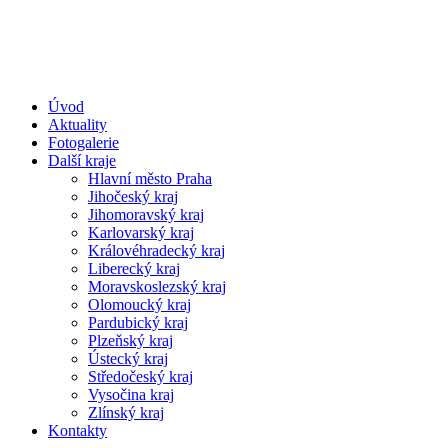
Úvod
Aktuality
Fotogalerie
Další kraje
Hlavní město Praha
Jihočeský kraj
Jihomoravský kraj
Karlovarský kraj
Královéhradecký kraj
Liberecký kraj
Moravskoslezský kraj
Olomoucký kraj
Pardubický kraj
Plzeňský kraj
Ústecký kraj
Středočeský kraj
Vysočina kraj
Zlínský kraj
Kontakty