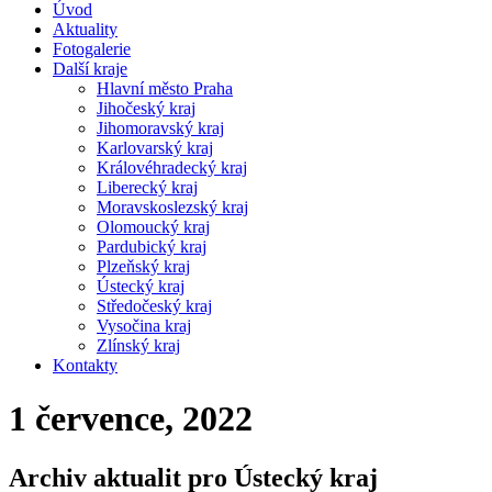
Úvod
Aktuality
Fotogalerie
Další kraje
Hlavní město Praha
Jihočeský kraj
Jihomoravský kraj
Karlovarský kraj
Královéhradecký kraj
Liberecký kraj
Moravskoslezský kraj
Olomoucký kraj
Pardubický kraj
Plzeňský kraj
Ústecký kraj
Středočeský kraj
Vysočina kraj
Zlínský kraj
Kontakty
1 července, 2022
Archiv aktualit pro Ústecký kraj