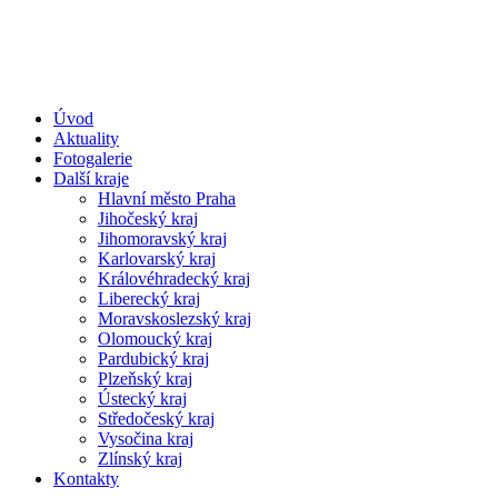
Úvod
Aktuality
Fotogalerie
Další kraje
Hlavní město Praha
Jihočeský kraj
Jihomoravský kraj
Karlovarský kraj
Královéhradecký kraj
Liberecký kraj
Moravskoslezský kraj
Olomoucký kraj
Pardubický kraj
Plzeňský kraj
Ústecký kraj
Středočeský kraj
Vysočina kraj
Zlínský kraj
Kontakty