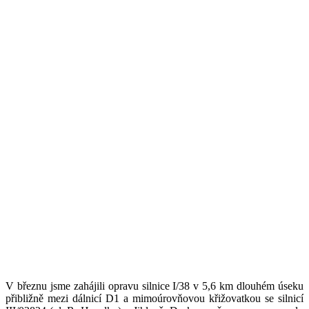
V březnu jsme zahájili opravu silnice I/38 v 5,6 km dlouhém úseku
přibližně mezi dálnicí D1 a mimoúrovňovou křižovatkou se silnicí