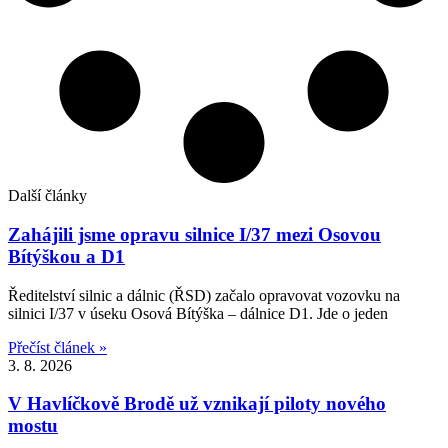
Další články
Zahájili jsme opravu silnice I/37 mezi Osovou
Bítýškou a D1
Ředitelství silnic a dálnic (ŘSD) začalo opravovat vozovku na
silnici I/37 v úseku Osová Bítýška – dálnice D1. Jde o jeden
Přečíst článek »
3. 8. 2026
V Havlíčkově Brodě už vznikají piloty nového
mostu