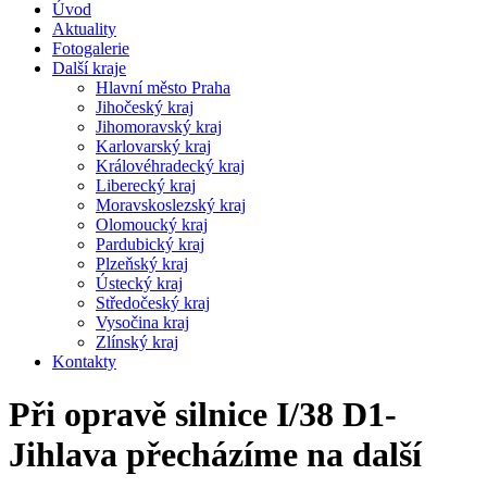
Úvod
Aktuality
Fotogalerie
Další kraje
Hlavní město Praha
Jihočeský kraj
Jihomoravský kraj
Karlovarský kraj
Královéhradecký kraj
Liberecký kraj
Moravskoslezský kraj
Olomoucký kraj
Pardubický kraj
Plzeňský kraj
Ústecký kraj
Středočeský kraj
Vysočina kraj
Zlínský kraj
Kontakty
Při opravě silnice I/38 D1-
Jihlava přecházíme na další