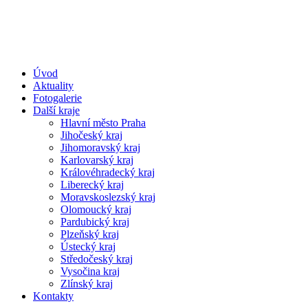
Úvod
Aktuality
Fotogalerie
Další kraje
Hlavní město Praha
Jihočeský kraj
Jihomoravský kraj
Karlovarský kraj
Královéhradecký kraj
Liberecký kraj
Moravskoslezský kraj
Olomoucký kraj
Pardubický kraj
Plzeňský kraj
Ústecký kraj
Středočeský kraj
Vysočina kraj
Zlínský kraj
Kontakty