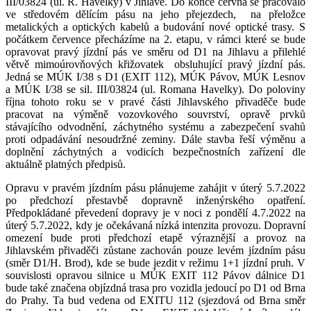
III/03824 (ul. R. Havelky) v Jihlavě. Do konce června se pracovalo
ve středovém dělícím pásu na jeho přejezdech, na přeložce
metalických a optických kabelů a budování nové optické trasy. S
počátkem července přecházíme na 2. etapu, v rámci které se bude
opravovat pravý jízdní pás ve směru od D1 na Jihlavu a přilehlé
větvě mimoúrovňových křižovatek obsluhující pravý jízdní pás.
Jedná se MÚK I/38 s D1 (EXIT 112), MÚK Pávov, MÚK Lesnov
a MÚK I/38 se sil. III/03824 (ul. Romana Havelky). Do poloviny
října tohoto roku se v pravé části Jihlavského přivaděče bude
pracovat na výměně vozovkového souvrství, opravě prvků
stávajícího odvodnění, záchytného systému a zabezpečení svahů
proti odpadávání nesoudržné zeminy. Dále stavba řeší výměnu a
doplnění záchytných a vodicích bezpečnostních zařízení dle
aktuálně platných předpisů.
Opravu v pravém jízdním pásu plánujeme zahájit v úterý 5.7.2022
po předchozí přestavbě dopravně inženýrského opatření.
Předpokládané převedení dopravy je v noci z pondělí 4.7.2022 na
úterý 5.7.2022, kdy je očekávaná nízká intenzita provozu. Dopravní
omezení bude proti předchozí etapě výraznější a provoz na
Jihlavském přivaděči zůstane zachován pouze levém jízdním pásu
(směr D1/H. Brod), kde se bude jezdit v režimu 1+1 jízdní pruh. V
souvislosti opravou silnice u MÚK EXIT 112 Pávov dálnice D1
bude také značena objízdná trasa pro vozidla jedoucí po D1 od Brna
do Prahy. Ta bud vedena od EXITU 112 (sjezdová od Brna směr