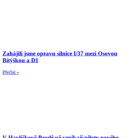
Zahájili jsme opravu silnice I/37 mezi Osovou
Bítýškou a D1
Přečíst »
V Havlíčkově Brodě už vznikají piloty nového