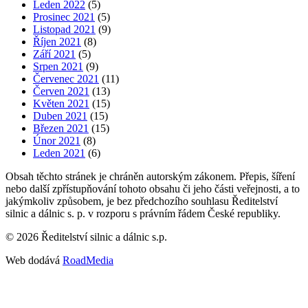
Leden 2022
(5)
Prosinec 2021
(5)
Listopad 2021
(9)
Říjen 2021
(8)
Září 2021
(5)
Srpen 2021
(9)
Červenec 2021
(11)
Červen 2021
(13)
Květen 2021
(15)
Duben 2021
(15)
Březen 2021
(15)
Únor 2021
(8)
Leden 2021
(6)
Obsah těchto stránek je chráněn autorským zákonem. Přepis, šíření
nebo další zpřístupňování tohoto obsahu či jeho části veřejnosti, a to
jakýmkoliv způsobem, je bez předchozího souhlasu Ředitelství
silnic a dálnic s. p. v rozporu s právním řádem České republiky.
©
2026
Ředitelství silnic a dálnic s.p.
Web dodává
RoadMedia