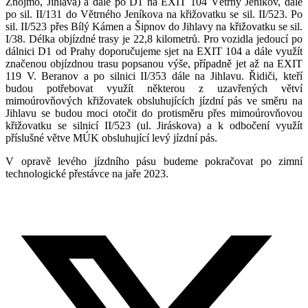
Znojmo, Jihlava) a dále po D1 na EXIT 104 Větrný Jeníkov, dále
po sil. II/131 do Větrného Jeníkova na křižovatku se sil. II/523. Po
sil. II/523 přes Bílý Kámen a Šipnov do Jihlavy na křižovatku se sil.
I/38. Délka objízdné trasy je 22,8 kilometrů. Pro vozidla jedoucí po
dálnici D1 od Prahy doporučujeme sjet na EXIT 104 a dále využít
značenou objízdnou trasu popsanou výše, případně jet až na EXIT
119 V. Beranov a po silnici II/353 dále na Jihlavu. Řidiči, kteří
budou potřebovat využít některou z uzavřených větví
mimoúrovňových křižovatek obsluhujících jízdní pás ve směru na
Jihlavu se budou moci otočit do protisměru přes mimoúrovňovou
křižovatku se silnicí II/523 (ul. Jiráskova) a k odbočení využít
příslušné větve MÚK obsluhující levý jízdní pás.
V opravě levého jízdního pásu budeme pokračovat po zimní
technologické přestávce na jaře 2023.