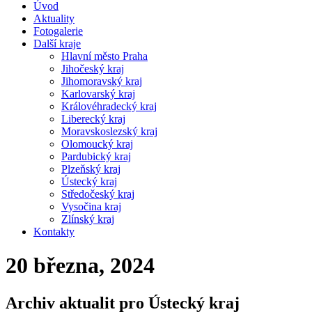
Úvod
Aktuality
Fotogalerie
Další kraje
Hlavní město Praha
Jihočeský kraj
Jihomoravský kraj
Karlovarský kraj
Královéhradecký kraj
Liberecký kraj
Moravskoslezský kraj
Olomoucký kraj
Pardubický kraj
Plzeňský kraj
Ústecký kraj
Středočeský kraj
Vysočina kraj
Zlínský kraj
Kontakty
20 března, 2024
Archiv aktualit pro Ústecký kraj