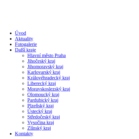
Úvod
Aktuality
Fotogalerie
Další kraje
Hlavní město Praha
Jihočeský kraj
Jihomoravský kraj
Karlovarský kraj
Královéhradecký kraj
Liberecký kraj
Moravskoslezský kraj
Olomoucký kraj
Pardubický kraj
Plzeňský kraj
Ústecký kraj
Středočeský kraj
Vysočina kraj
Zlínský kraj
Kontakty