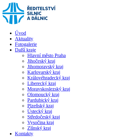
Úvod
Aktuality
Fotogalerie
Další kraje
Hlavní město Praha
Jihočeský kraj
Jihomoravský kraj
Karlovarský kraj
Královéhradecký kraj
Liberecký kraj
Moravskoslezský kraj
Olomoucký kraj
Pardubický kraj
Plzeňský kraj
Ústecký kraj
Středočeský kraj
Vysočina kraj
Zlínský kraj
Kontakty