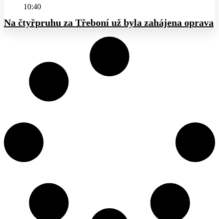
10:40
Na čtyřpruhu za Třeboní už byla zahájena oprava