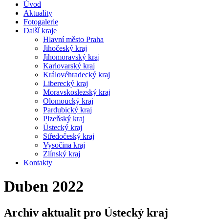
Úvod
Aktuality
Fotogalerie
Další kraje
Hlavní město Praha
Jihočeský kraj
Jihomoravský kraj
Karlovarský kraj
Královéhradecký kraj
Liberecký kraj
Moravskoslezský kraj
Olomoucký kraj
Pardubický kraj
Plzeňský kraj
Ústecký kraj
Středočeský kraj
Vysočina kraj
Zlínský kraj
Kontakty
Duben 2022
Archiv aktualit pro Ústecký kraj