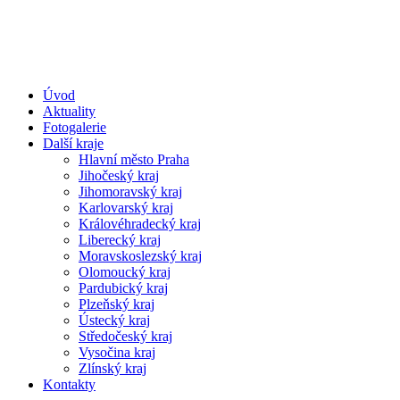
Úvod
Aktuality
Fotogalerie
Další kraje
Hlavní město Praha
Jihočeský kraj
Jihomoravský kraj
Karlovarský kraj
Královéhradecký kraj
Liberecký kraj
Moravskoslezský kraj
Olomoucký kraj
Pardubický kraj
Plzeňský kraj
Ústecký kraj
Středočeský kraj
Vysočina kraj
Zlínský kraj
Kontakty