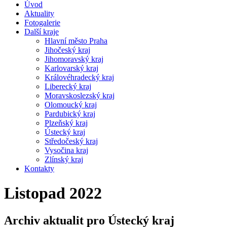
Úvod
Aktuality
Fotogalerie
Další kraje
Hlavní město Praha
Jihočeský kraj
Jihomoravský kraj
Karlovarský kraj
Královéhradecký kraj
Liberecký kraj
Moravskoslezský kraj
Olomoucký kraj
Pardubický kraj
Plzeňský kraj
Ústecký kraj
Středočeský kraj
Vysočina kraj
Zlínský kraj
Kontakty
Listopad 2022
Archiv aktualit pro Ústecký kraj