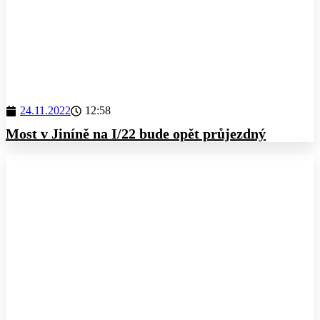
24.11.2022
12:58
Most v Jiníně na I/22 bude opět průjezdný