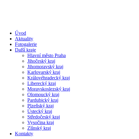
Úvod
Aktuality
Fotogalerie
Další kraje
Hlavní město Praha
Jihočeský kraj
Jihomoravský kraj
Karlovarský kraj
Královéhradecký kraj
Liberecký kraj
Moravskoslezský kraj
Olomoucký kraj
Pardubický kraj
Plzeňský kraj
Ústecký kraj
Středočeský kraj
Vysočina kraj
Zlínský kraj
Kontakty