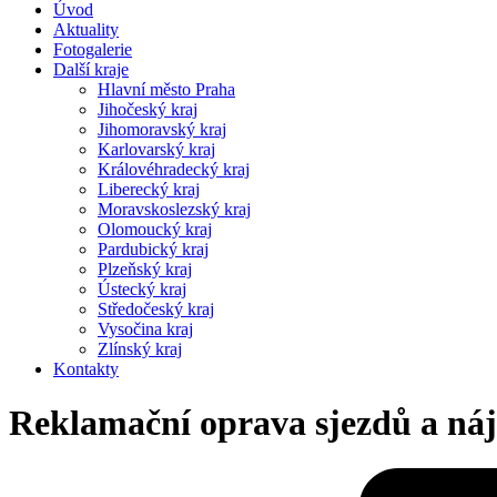
Úvod
Aktuality
Fotogalerie
Další kraje
Hlavní město Praha
Jihočeský kraj
Jihomoravský kraj
Karlovarský kraj
Královéhradecký kraj
Liberecký kraj
Moravskoslezský kraj
Olomoucký kraj
Pardubický kraj
Plzeňský kraj
Ústecký kraj
Středočeský kraj
Vysočina kraj
Zlínský kraj
Kontakty
Reklamační oprava sjezdů a ná