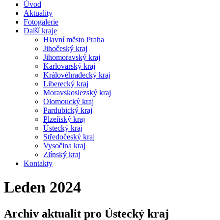
Úvod
Aktuality
Fotogalerie
Další kraje
Hlavní město Praha
Jihočeský kraj
Jihomoravský kraj
Karlovarský kraj
Královéhradecký kraj
Liberecký kraj
Moravskoslezský kraj
Olomoucký kraj
Pardubický kraj
Plzeňský kraj
Ústecký kraj
Středočeský kraj
Vysočina kraj
Zlínský kraj
Kontakty
Leden 2024
Archiv aktualit pro Ústecký kraj