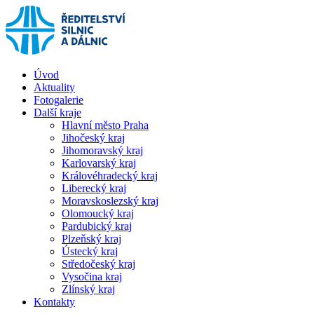
Úvod
Aktuality
Fotogalerie
Další kraje
Hlavní město Praha
Jihočeský kraj
Jihomoravský kraj
Karlovarský kraj
Královéhradecký kraj
Liberecký kraj
Moravskoslezský kraj
Olomoucký kraj
Pardubický kraj
Plzeňský kraj
Ústecký kraj
Středočeský kraj
Vysočina kraj
Zlínský kraj
Kontakty