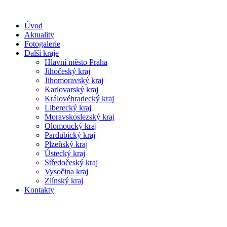
Úvod
Aktuality
Fotogalerie
Další kraje
Hlavní město Praha
Jihočeský kraj
Jihomoravský kraj
Karlovarský kraj
Královéhradecký kraj
Liberecký kraj
Moravskoslezský kraj
Olomoucký kraj
Pardubický kraj
Plzeňský kraj
Ústecký kraj
Středočeský kraj
Vysočina kraj
Zlínský kraj
Kontakty