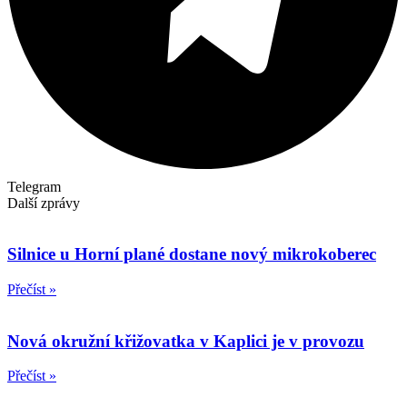
Telegram
Další zprávy
Silnice u Horní plané dostane nový mikrokoberec
Přečíst »
Nová okružní křižovatka v Kaplici je v provozu
Přečíst »