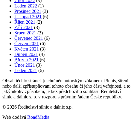
Únor 2022
(3)
Leden 2022
(1)
Prosinec 2021
(3)
Listopad 2021
(6)
Říjen 2021
(2)
Září 2021
(3)
Srpen 2021
(3)
Červenec 2021
(6)
Červen 2021
(6)
Květen 2021
(3)
Duben 2021
(4)
Březen 2021
(6)
Únor 2021
(3)
Leden 2021
(6)
Obsah těchto stránek je chráněn autorským zákonem. Přepis, šíření
nebo další zpřístupňování tohoto obsahu či jeho části veřejnosti, a to
jakýmkoliv způsobem, je bez předchozího souhlasu Ředitelství
silnic a dálnic s. p. v rozporu s právním řádem České republiky.
©
2026
Ředitelství silnic a dálnic s.p.
Web dodává
RoadMedia