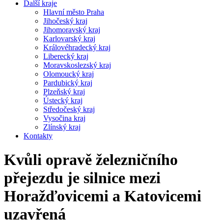
Další kraje
Hlavní město Praha
Jihočeský kraj
Jihomoravský kraj
Karlovarský kraj
Královéhradecký kraj
Liberecký kraj
Moravskoslezský kraj
Olomoucký kraj
Pardubický kraj
Plzeňský kraj
Ústecký kraj
Středočeský kraj
Vysočina kraj
Zlínský kraj
Kontakty
Kvůli opravě železničního
přejezdu je silnice mezi
Horažďovicemi a Katovicemi
uzavřená