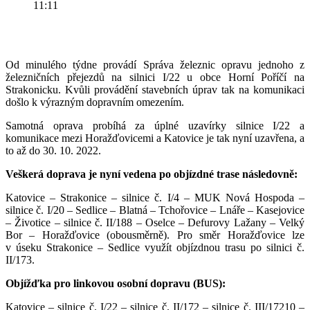
11:11
Od minulého týdne provádí Správa železnic opravu jednoho z
železničních přejezdů na silnici I/22 u obce Horní Poříčí na
Strakonicku. Kvůli provádění stavebních úprav tak na komunikaci
došlo k výrazným dopravním omezením.
Samotná oprava probíhá za úplné uzavírky silnice I/22 a
komunikace mezi Horažďovicemi a Katovice je tak nyní uzavřena, a
to až do 30. 10. 2022.
Veškerá doprava je nyní vedena po objízdné trase následovně:
Katovice – Strakonice – silnice č. I/4 – MUK Nová Hospoda –
silnice č. I/20 – Sedlice – Blatná – Tchořovice – Lnáře – Kasejovice
– Životice – silnice č. II/188 – Oselce – Defurovy Lažany – Velký
Bor – Horažďovice (obousměrně). Pro směr Horažďovice lze
v úseku Strakonice – Sedlice využít objízdnou trasu po silnici č.
II/173.
Objížďka pro linkovou osobní dopravu (BUS):
Katovice – silnice č. I/22 – silnice č. II/172 – silnice č. III/17210 –