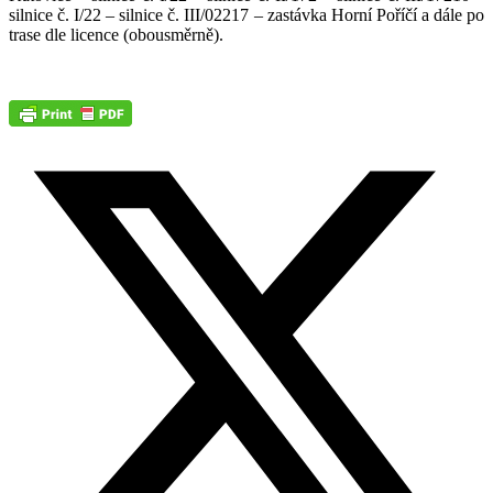
silnice č. I/22 – silnice č. III/02217 – zastávka Horní Poříčí a dále po
trase dle licence (obousměrně).