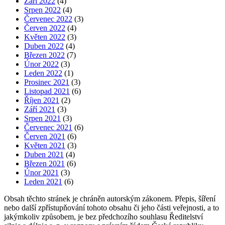
Září 2022
(4)
Srpen 2022
(4)
Červenec 2022
(3)
Červen 2022
(4)
Květen 2022
(3)
Duben 2022
(4)
Březen 2022
(7)
Únor 2022
(3)
Leden 2022
(1)
Prosinec 2021
(3)
Listopad 2021
(6)
Říjen 2021
(2)
Září 2021
(3)
Srpen 2021
(3)
Červenec 2021
(6)
Červen 2021
(6)
Květen 2021
(3)
Duben 2021
(4)
Březen 2021
(6)
Únor 2021
(3)
Leden 2021
(6)
Obsah těchto stránek je chráněn autorským zákonem. Přepis, šíření
nebo další zpřístupňování tohoto obsahu či jeho části veřejnosti, a to
jakýmkoliv způsobem, je bez předchozího souhlasu Ředitelství