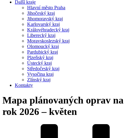
Další kraje
Hlavní město Praha
Jihočeský kraj
Jihomoravský kraj
Karlovarský kraj
Královéhradecký kraj
Liberecký kraj
Moravskoslezský kraj
Olomoucký kraj
Pardubický kraj
Plzeňský kraj
Ústecký kraj
Středočeský kraj
Vysočina kraj
Zlínský kraj
Kontakty
Mapa plánovaných oprav na
rok 2026 – květen