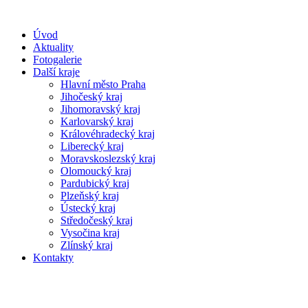
Úvod
Aktuality
Fotogalerie
Další kraje
Hlavní město Praha
Jihočeský kraj
Jihomoravský kraj
Karlovarský kraj
Královéhradecký kraj
Liberecký kraj
Moravskoslezský kraj
Olomoucký kraj
Pardubický kraj
Plzeňský kraj
Ústecký kraj
Středočeský kraj
Vysočina kraj
Zlínský kraj
Kontakty