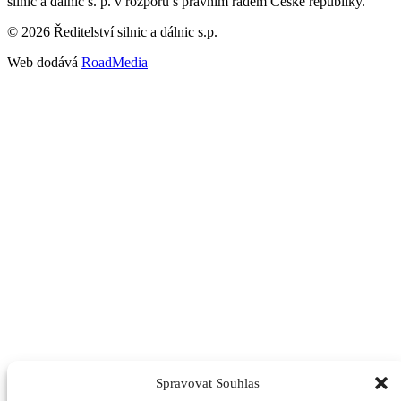
silnic a dálnic s. p. v rozporu s právním řádem České republiky.
©
2026
Ředitelství silnic a dálnic s.p.
Web dodává
RoadMedia
Spravovat Souhlas